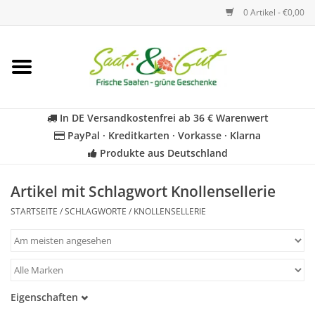
0 Artikel - €0,00
Startseite
Blumen
In DE Versandkostenfrei ab 36 € Warenwert
PayPal · Kreditkarten · Vorkasse · Klarna
Gemüse
Produkte aus Deutschland
Kräuter
Artikel mit Schlagwort Knollensellerie
STARTSEITE
/
SCHLAGWORTE
/
KNOLLENSELLERIE
BIO
Für Kinder
Eigenschaften
Geschenkideen
Samenfest