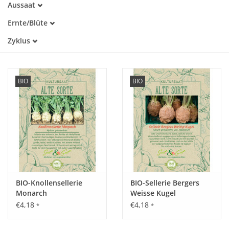
Aussaat
Alte Sorte
Februar
Warmkeimer
Katalog
Ernte/Blüte
März
Lichtkeimer
Juni
April
Zyklus
Juli
Mai
Einjährig
August
Juni
September
Oktober
BIO
BIO
BIO-Knollensellerie
BIO-Sellerie Bergers
Monarch
Weisse Kugel
€4,18
€4,18
*
*