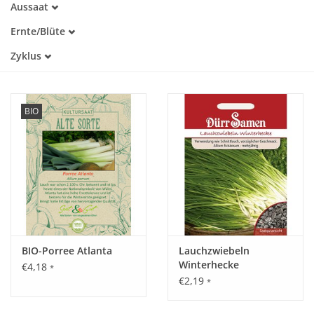
Aussaat
Alte Sorte
Februar
Warmkeimer
Katalog
Ernte/Blüte
März
Dunkelkeimer
Januar
April
Zyklus
Februar
Mai
Einjährig
März
Mehrjährig
Juli
August
BIO
September
Oktober
November
Dezember
BIO-Porree Atlanta
Lauchzwiebeln
Winterhecke
€4,18
*
€2,19
*