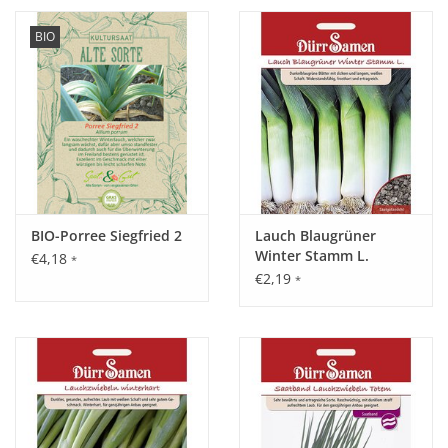
BIO
BIO-Porree Siegfried 2
Lauch Blaugrüner
Winter Stamm L.
€4,18
*
€2,19
*