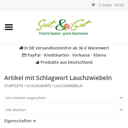
0 Artikel - €0,00
Startseite
Blumen
In DE Versandkostenfrei ab 36 € Warenwert
PayPal · Kreditkarten · Vorkasse · Klarna
Gemüse
Produkte aus Deutschland
Kräuter
Artikel mit Schlagwort Lauchzwiebeln
STARTSEITE
/
SCHLAGWORTE
/
LAUCHZWIEBELN
BIO
Für Kinder
Eigenschaften
Geschenkideen
Samenfest