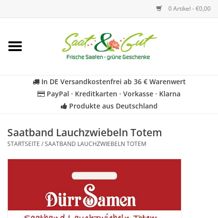
0 Artikel - €0,00
Startseite
Blumen
In DE Versandkostenfrei ab 36 € Warenwert
PayPal · Kreditkarten · Vorkasse · Klarna
Gemüse
Produkte aus Deutschland
Kräuter
Saatband Lauchzwiebeln Totem
STARTSEITE
/
SAATBAND LAUCHZWIEBELN TOTEM
BIO
Für Kinder
Geschenkideen