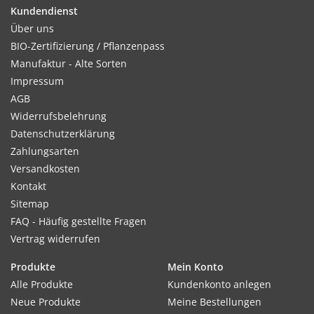
Kundendienst
Kultur:
Über uns
Reihenabstand ca. 25cm, das Saatband gibt den optimalen
BIO-Zertifizierung / Pflanzenpass
Abstand in der Reihe bereits vor. Immer gut feucht halten.
Manufaktur - Alte Sorten
Impressum
AGB
Widerrufsbelehrung
Standort:
Datenschutzerklärung
Sonnig,. Lockerer, humoser, leicht erwärmbarer und schnell
Zahlungsarten
abtrocknender Boden, geringer bis mittlerer Düngebedarf.
Versandkosten
Gründüngung ausreichend.
Kontakt
Sitemap
FAQ - Häufig gestellte Fragen
Vertrag widerrufen
Verwendung:
Produkte
Mein Konto
Sehr vielseitig verwendbar, als Beigabe zu Gemüse, Salat, Saft
Alle Produkte
Kundenkonto anlegen
und Rohverzehr. Hilft bei Atemwegserkrankungen,
Neue Produkte
Meine Bestellungen
durchblutungsfördernd.