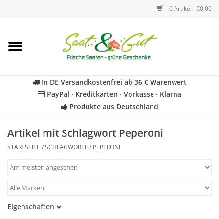
0 Artikel - €0,00
Startseite
Blumen
In DE Versandkostenfrei ab 36 € Warenwert
PayPal · Kreditkarten · Vorkasse · Klarna
Gemüse
Produkte aus Deutschland
Kräuter
Artikel mit Schlagwort Peperoni
STARTSEITE
/
SCHLAGWORTE
/
PEPERONI
BIO
Für Kinder
Eigenschaften
Geschenkideen
Samenfest