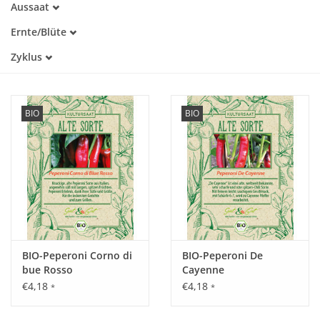
Aussaat
Alte Sorte
Februar
Trockenheitstolerant
Katalog
Ernte/Blüte
März
Warmkeimer
Juli
April
Zyklus
Dunkelkeimer
August
Mai
Einjährig
September
Juni
Oktober
BIO
BIO
BIO-Peperoni Corno di
BIO-Peperoni De
bue Rosso
Cayenne
€4,18
€4,18
*
*