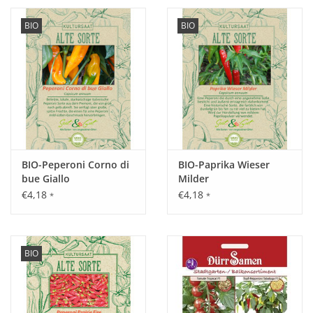
BIO
BIO
BIO-Peperoni Corno di
BIO-Paprika Wieser
bue Giallo
Milder
€4,18
€4,18
*
*
BIO