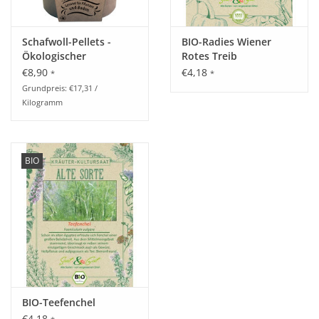
Schafwoll-Pellets -
BIO-Radies Wiener
Ökologischer
Rotes Treib
Universaldünger
€8,90
€4,18
*
*
Grundpreis: €17,31 /
Kilogramm
BIO
BIO-Teefenchel
€4,18