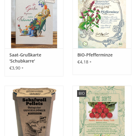
Umschlag und Karte
wiegen zusammen etwa
10
Gramm
.
Klapp-Karte Grußkarte Geschenkkarte
Saat-Grußkarte
BIO-Pfefferminze
'Schubkarre'
€4,18
*
€3,90
*
BIO