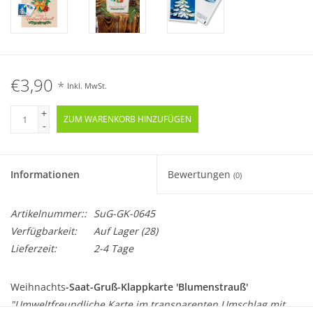
€3,90
*
Inkl. MwSt.
+
ZUM WARENKORB HINZUFÜGEN
-
Informationen
Bewertungen
(0)
Artikelnummer::
SuG-GK-0645
Verfügbarkeit:
Auf Lager
(28)
Lieferzeit:
2-4 Tage
Weihnachts
-Saat-Gruß-Klappkarte 'Blumenstrauß'
"Umweltfreundliche Karte im transparenten Umschlag mit