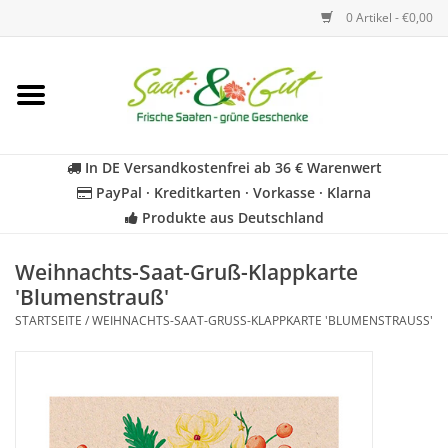
0 Artikel - €0,00
Startseite
Blumen
In DE Versandkostenfrei ab 36 € Warenwert
PayPal · Kreditkarten · Vorkasse · Klarna
Gemüse
Produkte aus Deutschland
Kräuter
Weihnachts-Saat-Gruß-Klappkarte
'Blumenstrauß'
STARTSEITE
/
WEIHNACHTS-SAAT-GRUSS-KLAPPKARTE 'BLUMENSTRAUSS'
BIO
Für Kinder
Geschenkideen