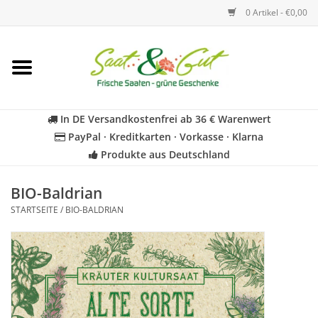
0 Artikel - €0,00
Startseite
Blumen
In DE Versandkostenfrei ab 36 € Warenwert
PayPal · Kreditkarten · Vorkasse · Klarna
Gemüse
Produkte aus Deutschland
Kräuter
BIO-Baldrian
STARTSEITE
/
BIO-BALDRIAN
BIO
Für Kinder
Geschenkideen