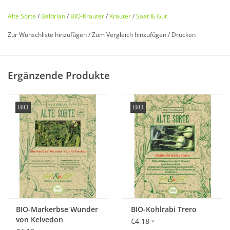
Alte Sorte
/
Baldrian
/
BIO-Kräuter
/
Kräuter
/
Saat & Gut
Zur Wunschliste hinzufügen
/
Zum Vergleich hinzufügen
/
Drucken
Bio zertifiziert nach DE-ÖKO-006
Ergänzende Produkte
Historisches Saatgut von
Saat & Gut
BIO
BIO
Entdecken Sie unseren
seltenen
,
historischen
Baldrian
wieder, der fast in Vergessenheit geraten ist!
Stammt ursprünglich aus Europa, Russland und den
gemäßigten Zonen Asiens.
Luftig
rosafarbene Blüten
, die
zart
und
angenehm
duften,
beruhigend fürs Nervensystem. Bei Einschlafstörungen hilft
BIO-Markerbse Wunder
BIO-Kohlrabi Trero
Tee aus Blüten zum Abend.
von Kelvedon
€4,18
*