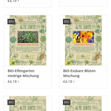
€4,18
*
Aussaat:
März - April vorziehen und ab Mai auspflanzen oder März -
BIO
BIO
April und im August direkt ins Freiland.
Keimung:
Ca. 8 – 12 Tage nach der Aussaat.
BIO-Elfengarten
BIO-Essbare Blüten
niedrige Mischung
Mischung
Kultur:
€4,18
€4,18
*
*
Reihenabstand 30 cm. In der Reihe ebenfalls 30 cm.
Saattiefe: Lichtkeimer, Saatgut nicht bedecken nur leicht
andrücken.
BIO
BIO