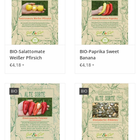
Standort:
Halbschattig. Feucht, tiefgründiger Humusboden.
Ernte / Blüte:
Blüte: ab dem 2. Jahr.
BIO-Salattomate
BIO-Paprika Sweet
Weißer Pfirsich
Banana
Ernte: September - Oktober.
€4,18
€4,18
*
*
Verwendung:
BIO
BIO
Blüten erscheinen ab dem zweiten Jahr. Der Wurzelstock wird
als Heilpflanze genutzt, die Blüten verwendet man als
biodynamische Präparate-Pflanze. Beruhigungsmittel, gegen
Schlafstörungen und Herzbeschwerden.
Tipp: