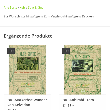
Alte Sorte
/
Kohl
/
Saat & Gut
Zur Wunschliste hinzufügen
/
Zum Vergleich hinzufügen
/
Drucken
Bio zertifiziert nach DE-ÖKO-006
Ergänzende Produkte
Historisches Saatgut von
Saat & Gut
BIO
BIO
Entdecken Sie unseren
seltenen
,
historischen Kohl
wieder,
der fast in Vergessenheit geraten ist!
Der Name ist ein guter Hinweis auf die Herkunft dieses
reinweißen
Blumenkohls. Merbach am Neckar gilt als Ort wo
diese äußerst
ertragreiche
Sorte Ihren Ursprung besitzt.
Sowohl im Frühjahr als auch im Herbst zu ernten.
BIO-Markerbse Wunder
BIO-Kohlrabi Trero
von Kelvedon
€4,18
*