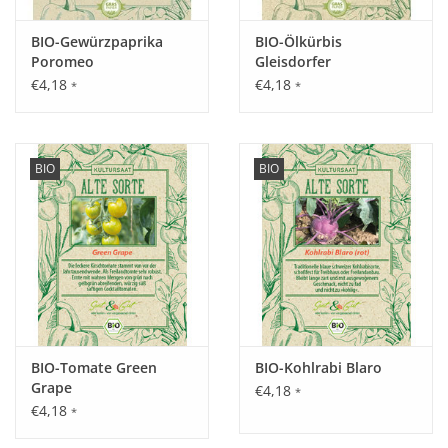
Inhalt:
BIO-Gewürzpaprika
BIO-Ölkürbis
0,25 g
Poromeo
Gleisdorfer
€4,18
€4,18
*
*
BIO
BIO
BIO-Tomate Green
BIO-Kohlrabi Blaro
Grape
€4,18
*
€4,18
*