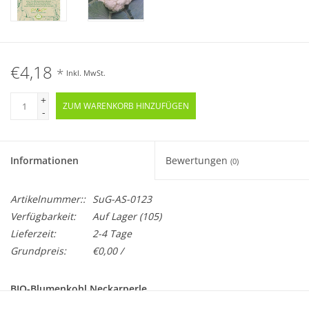
€4,18
*
Inkl. MwSt.
+
ZUM WARENKORB HINZUFÜGEN
-
Informationen
Bewertungen
(0)
Artikelnummer::
SuG-AS-0123
Verfügbarkeit:
Auf Lager
(105)
Lieferzeit:
2-4 Tage
Grundpreis:
€0,00 /
BIO-Blumenkohl Neckarperle
Samenfest