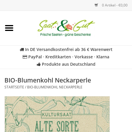
0 Artikel - €0,00
Startseite
Blumen
In DE Versandkostenfrei ab 36 € Warenwert
PayPal · Kreditkarten · Vorkasse · Klarna
Gemüse
Produkte aus Deutschland
Kräuter
BIO-Blumenkohl Neckarperle
STARTSEITE
/
BIO-BLUMENKOHL NECKARPERLE
BIO
Für Kinder
Geschenkideen