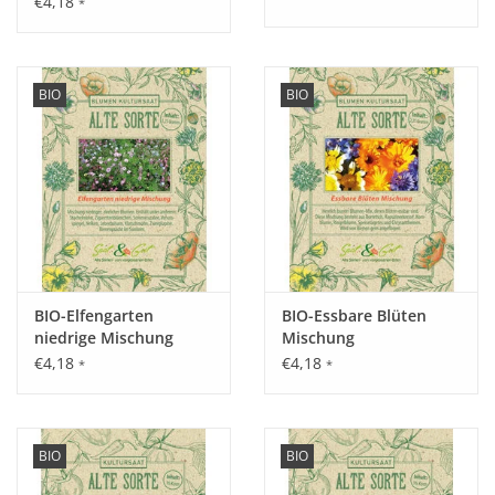
€4,18
*
Aussaat:
Februar - April drinnen vorziehen, im Mai auspflanzen oder
April/Juni direkt im Freiland säen.
BIO
BIO
Keimung:
Nach ca. 1 Woche bei einer optimalen Temperatur von 18°C.
BIO-Elfengarten
BIO-Essbare Blüten
Kultur:
niedrige Mischung
Mischung
Pflanzabstand: 50 cm zwischen den Reihen, 50 cm in der
€4,18
€4,18
*
*
Reihe.
Saattiefe: 0,5–1cm.
BIO
BIO