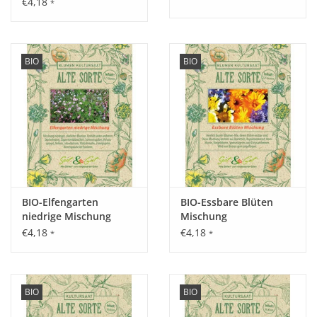
€4,18
*
Aussaat:
BIO
BIO
Mai - Juli im Freiland.
Keimung:
Bei 12 - 25 °C, Keimdauer 10 - 14 Tage.
BIO-Elfengarten
BIO-Essbare Blüten
niedrige Mischung
Mischung
Kultur:
€4,18
€4,18
*
*
Schnurgerüst: 150 cm zwischen den Reihen, 40 cm in der
Reihe, Stangen: 70 cm.
Saattiefe: 2 - 3 cm.
BIO
BIO