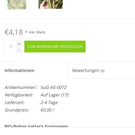
€4,18
*
Inkl. MwSt.
+
ZUM WARENKORB HINZUFÜGEN
-
Informationen
Bewertungen
(0)
Artikelnummer::
SuG-AS-0072
Verfügbarkeit:
Auf Lager
(17)
Lieferzeit:
2-4 Tage
Grundpreis:
€0,00 /
BIO-Bohne Vatter's Erntesegen
Samenfest