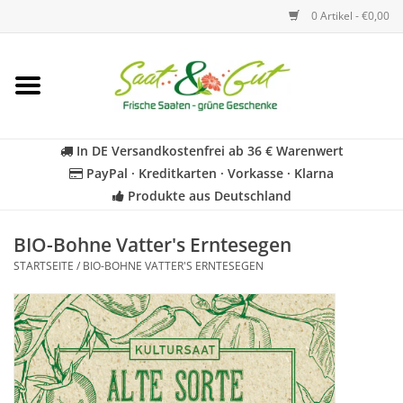
0 Artikel - €0,00
Startseite
Blumen
In DE Versandkostenfrei ab 36 € Warenwert
PayPal · Kreditkarten · Vorkasse · Klarna
Gemüse
Produkte aus Deutschland
Kräuter
BIO-Bohne Vatter's Erntesegen
STARTSEITE
/
BIO-BOHNE VATTER'S ERNTESEGEN
BIO
Für Kinder
Geschenkideen