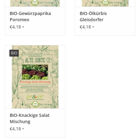
geerntet werden und liefern höhere Erträge als
BIO-Gewürzpaprika
BIO-Ölkürbis
Buschbohnen.
Poromeo
Gleisdorfer
€4,18
€4,18
*
*
Inhalt:
40 g
BIO
BIO-Knackige Salat
Mischung
€4,18
*