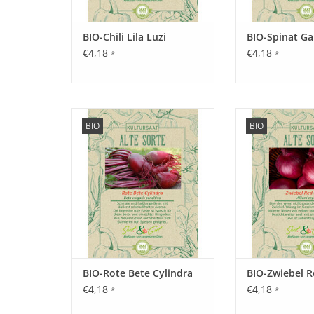
BIO-Chili Lila Luzi
BIO-Spinat 
€4,18
€4,18
*
*
Entdecken Sie unsere seltene,
Entdecken Sie un
BIO
BIO
historische Rote Bete wieder, die
historische Zwieb
fast in Vergessenheit geraten ist!
fast in Vergessenh
ZUM WARENKORB HINZUFÜGEN
ZUM WARENKORB
BIO-Rote Bete Cylindra
BIO-Zwiebel 
€4,18
€4,18
*
*