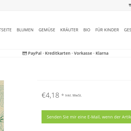
TSEITE
BLUMEN
GEMÜSE
KRÄUTER
BIO
FÜR KINDER
GE
PayPal · Kreditkarten · Vorkasse · Klarna
€4,18
*
Inkl. MwSt.
Senden Sie mir eine E-Mail, wenn der Artik