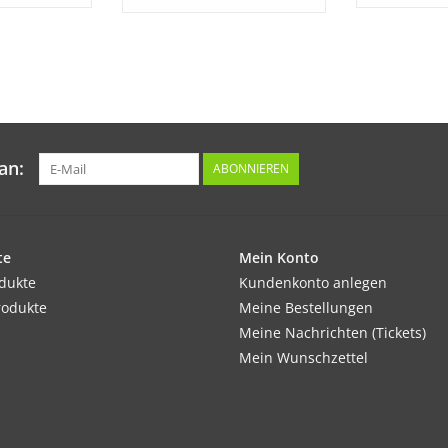
Tipp:
Eine Düngung ist bei dieser Bohne nicht von 
Inhalt:
40 g
an:
ABONNIEREN
te
Mein Konto
odukte
Kundenkonto anlegen
rodukte
Meine Bestellungen
Meine Nachrichten (Tickets)
Mein Wunschzettel