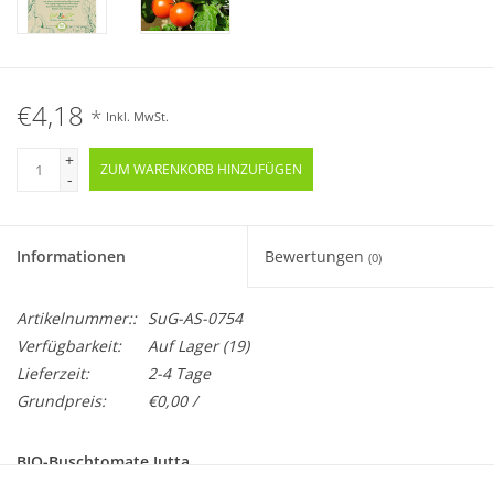
€4,18
*
Inkl. MwSt.
+
ZUM WARENKORB HINZUFÜGEN
-
Informationen
Bewertungen
(0)
Artikelnummer::
SuG-AS-0754
Verfügbarkeit:
Auf Lager
(19)
Lieferzeit:
2-4 Tage
Grundpreis:
€0,00 /
BIO-Buschtomate Jutta
Samenfeste Zierpflanzensorte