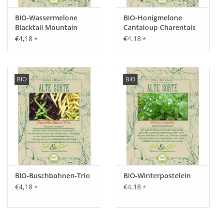
Inhalt:
8 Korn
BIO-Wassermelone
BIO-Honigmelone
Blacktail Mountain
Cantaloup Charentais
€4,18
€4,18
*
*
BIO
BIO
BIO-Buschbohnen-Trio
BIO-Winterpostelein
€4,18
€4,18
*
*