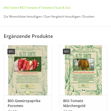
Alte Sorte
/
BIO-Tomaten
/
Tomaten
/
Saat & Gut
Zur Wunschliste hinzufügen
/
Zum Vergleich hinzufügen
/
Drucken
Bio zertifiziert nach DE-ÖKO-006
Ergänzende Produkte
Historisches Saatgut von
Saat & Gut
BIO
BIO
Entdecken Sie unsere
seltene
,
historische Tomate
wieder, die
fast in Vergessenheit geraten ist!
Eine kleine aber feine
DDR-Schönheit
, mit einem
harmonischen
Geschmack. Die
üppig
tragende Buschtomate
aus Aschersleben ist optimal für
Balkon und Terrasse
.
BIO-Gewürzpaprika
BIO-Tomate
Poromeo
Märchengold