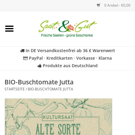
0 Artikel - €0,00
Startseite
Blumen
In DE Versandkostenfrei ab 36 € Warenwert
PayPal · Kreditkarten · Vorkasse · Klarna
Gemüse
Produkte aus Deutschland
Kräuter
BIO-Buschtomate Jutta
STARTSEITE
/
BIO-BUSCHTOMATE JUTTA
BIO
Für Kinder
Geschenkideen