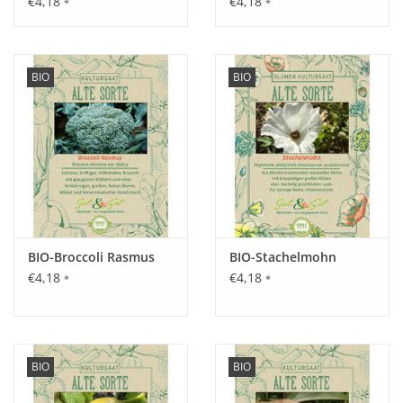
€4,18
€4,18
*
*
Aussaat:
Ab März vorziehen, im Mai auspflanzen oder ab Mai direkt im
Garten.
BIO
BIO
Keimung:
Ca. 1 Woche nach dem Einpflanzen bei einer Keimtemperatur
zwischen 18 - 22°C.
BIO-Broccoli Rasmus
BIO-Stachelmohn
Kultur:
€4,18
€4,18
*
*
Pflanzabstand von 25 cm in der Reihe und ca. 75 cm zwischen
den Reihen, jedoch nicht mehr als 2,5 Pflanzen pro m².
Saattiefe: 0,2 - 0,5 cm.
BIO
BIO