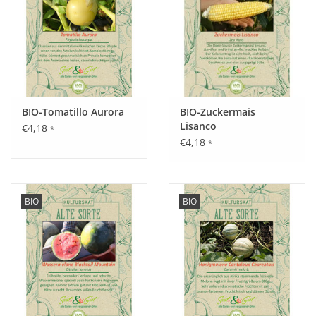
Standort:
Hauswand oder Freiland überdacht, sonnig bis halbschattig,
nährstoffreicher, durchlässiger Boden.
Ernte / Blüte:
BIO-Tomatillo Aurora
BIO-Zuckermais
Anfang Juli bis Ende September .
Lisanco
€4,18
*
€4,18
*
Verwendung:
Ideale Verwendung findet Jutta neben Saucen und Suppen
BIO
BIO
auch in Eintöpfen und Aufläufen.
Tipp:
Mehrtriebige Pflanze, daher nicht ausgeizen.