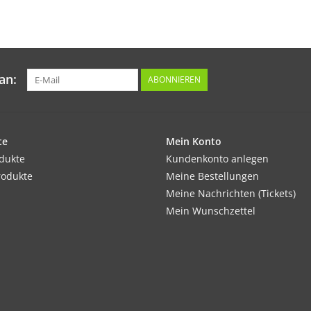
Tipp:
Beim Anbau im Gewächshause darauf achten t
und Hummeln die Blüten bestäuben können.
an:
ABONNIEREN
Inhalt:
20 Korn
te
Mein Konto
odukte
Kundenkonto anlegen
rodukte
Meine Bestellungen
Meine Nachrichten (Tickets)
Mein Wunschzettel