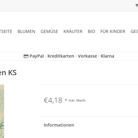
TSEITE
BLUMEN
GEMÜSE
KRÄUTER
BIO
FÜR KINDER
GE
PayPal · Kreditkarten · Vorkasse · Klarna
en KS
€4,18
*
Inkl. MwSt.
Informationen