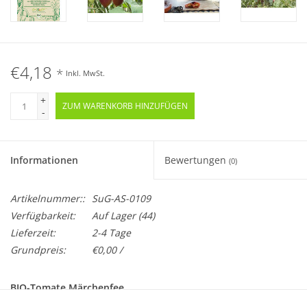
€4,18
*
Inkl. MwSt.
+
ZUM WARENKORB HINZUFÜGEN
-
Informationen
Bewertungen
(0)
Artikelnummer::
SuG-AS-0109
Verfügbarkeit:
Auf Lager
(44)
Lieferzeit:
2-4 Tage
Grundpreis:
€0,00 /
BIO-Tomate Märchenfee
Samenfeste Zierpflanzensorte