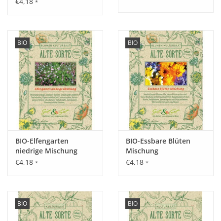
€4,18
*
Aussaat:
Ab März März vorziehen, ab Mai auspflanzen oder ab
April/Mai direkt im Garten oder mind. in 15 Liter Topf .
BIO
BIO
Keimung:
Keimtemperatur zwischen 25°C und 28°C konstant.
BIO-Elfengarten
BIO-Essbare Blüten
Kultur:
niedrige Mischung
Mischung
Benötigt viel Wasser und Nährstoffe, Buschtomate - nicht
€4,18
€4,18
*
*
ausgeizen.
Saattiefe: 0,2 - 0,5 cm.
Abstand: 100 x 100 cm.
BIO
BIO