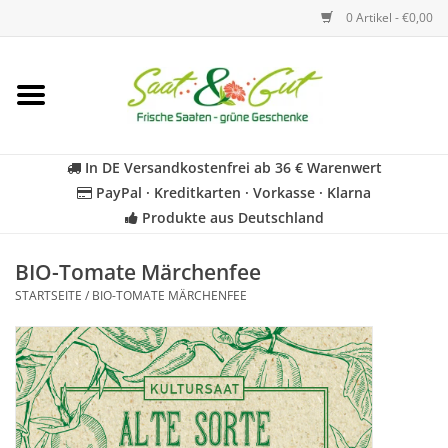
0 Artikel - €0,00
Startseite
Blumen
In DE Versandkostenfrei ab 36 € Warenwert
PayPal · Kreditkarten · Vorkasse · Klarna
Gemüse
Produkte aus Deutschland
Kräuter
BIO-Tomate Märchenfee
STARTSEITE
/
BIO-TOMATE MÄRCHENFEE
BIO
Für Kinder
Geschenkideen