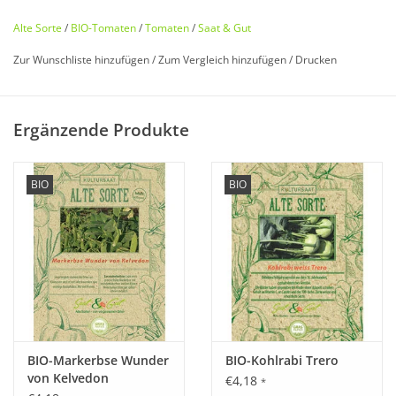
Alte Sorte
/
BIO-Tomaten
/
Tomaten
/
Saat & Gut
Zur Wunschliste hinzufügen
/
Zum Vergleich hinzufügen
/
Drucken
Bio zertifiziert nach DE-ÖKO-006
Ergänzende Produkte
Historisches Saatgut von
Saat & Gut
BIO
BIO
Entdecken Sie unsere
seltene
,
historische Tomate
wieder, die
fast in Vergessenheit geraten ist!
'Märchenhafte',
knackig-süße Cherrytomate
vom
historischen Kleverhof. Außen
Pink
, die Sonnenseite
Schwarz
. Sehr
saftig
und
fruchtig
lecker, nicht zu fest, nicht
zu weich, genau richtig. Sehr
dezentes Aroma
.
BIO-Markerbse Wunder
BIO-Kohlrabi Trero
von Kelvedon
€4,18
*