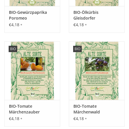
BIO-Gewürzpaprika
BIO-Ölkürbis
Inhalt:
Poromeo
Gleisdorfer
8 Korn
€4,18
€4,18
*
*
BIO
BIO
BIO-Tomate
BIO-Tomate
Märchenzauber
Märchenwald
€4,18
€4,18
*
*