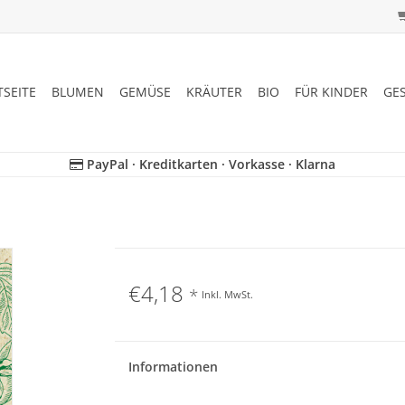
TSEITE
BLUMEN
GEMÜSE
KRÄUTER
BIO
FÜR KINDER
GE
PayPal · Kreditkarten · Vorkasse · Klarna
€4,18
*
Inkl. MwSt.
Informationen