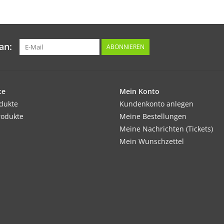
Nicht mit zu kaltem Wasser gießen, aber reic
oben gießen, es können auch Wassergräben 
an:
ABONNIEREN
Inhalt:
22 Korn
te
Mein Konto
odukte
Kundenkonto anlegen
rodukte
Meine Bestellungen
Meine Nachrichten (Tickets)
Mein Wunschzettel