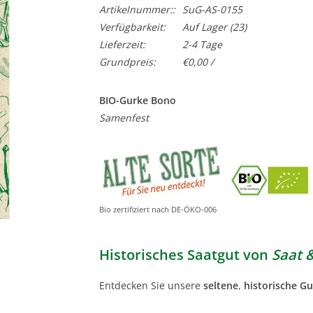
Artikelnummer::
SuG-AS-0155
Verfügbarkeit:
Auf Lager
(23)
Lieferzeit:
2-4 Tage
Grundpreis:
€0,00 /
BIO-Gurke Bono
Samenfest
Bio zertifiziert nach DE-ÖKO-006
Historisches Saatgut von
Saat 
Entdecken Sie unsere
seltene
,
historische G