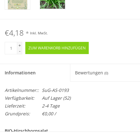
€4,18
*
Inkl. MwSt.
+
ZUM WARENKORB HINZUFÜGEN
-
Informationen
Bewertungen
(0)
Artikelnummer::
SuG-AS-0193
Verfügbarkeit:
Auf Lager
(52)
Lieferzeit:
2-4 Tage
Grundpreis:
€0,00 /
BIO-Hirschhornsalat
Samenfest