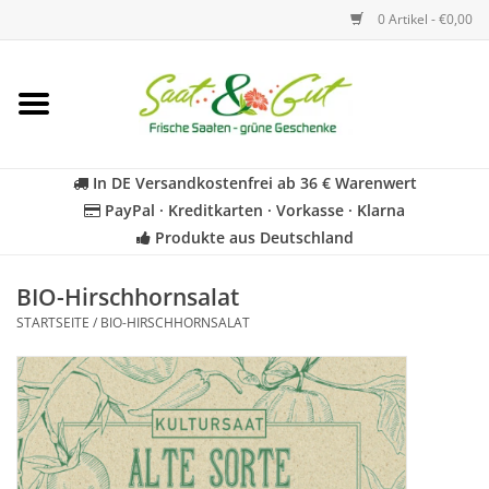
0 Artikel - €0,00
Startseite
Blumen
In DE Versandkostenfrei ab 36 € Warenwert
PayPal · Kreditkarten · Vorkasse · Klarna
Gemüse
Produkte aus Deutschland
Kräuter
BIO-Hirschhornsalat
STARTSEITE
/
BIO-HIRSCHHORNSALAT
BIO
Für Kinder
Geschenkideen