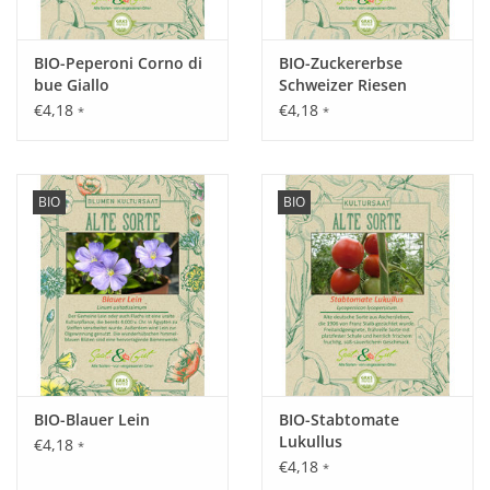
Tipp:
BIO-Peperoni Corno di
BIO-Zuckererbse
Auf salzigen Böden angebaut, erhalten die Blätter auch einen
bue Giallo
Schweizer Riesen
leicht salzigen Geschmack.
€4,18
€4,18
*
*
Inhalt:
1,25 g
BIO
BIO
BIO-Blauer Lein
BIO-Stabtomate
Lukullus
€4,18
*
€4,18
*