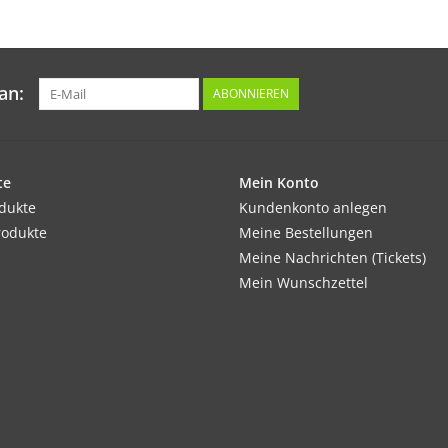
einsetzbar.
Tipp:
an:
ABONNIEREN
Gut lagerfähig.
Inhalt:
10 Korn
te
Mein Konto
odukte
Kundenkonto anlegen
rodukte
Meine Bestellungen
Meine Nachrichten (Tickets)
Mein Wunschzettel