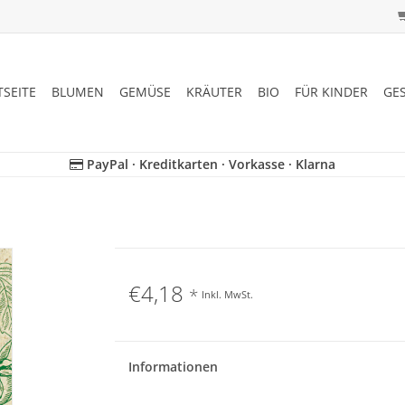
TSEITE
BLUMEN
GEMÜSE
KRÄUTER
BIO
FÜR KINDER
GE
PayPal · Kreditkarten · Vorkasse · Klarna
€4,18
*
Inkl. MwSt.
Informationen