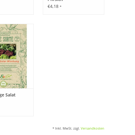
€4,18
*
n der Reihe.
 unsere seltenen,
Salate wieder, die
essenheit geraten
sind!
ORB HINZUFÜGEN
 hoch. Feuchter, nährstoffreicher und lockerer
ge Salat
* Inkl. MwSt. zzgl.
Versandkosten
ls Ofengemüse – Kürbis ist universell