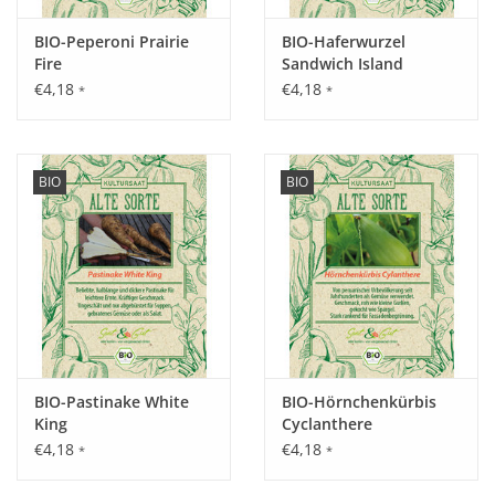
BIO-Peperoni Prairie
BIO-Haferwurzel
Inhalt:
Fire
Sandwich Island
€4,18
€4,18
2,5 g
*
*
BIO
BIO
BIO-Pastinake White
BIO-Hörnchenkürbis
King
Cyclanthere
€4,18
€4,18
*
*