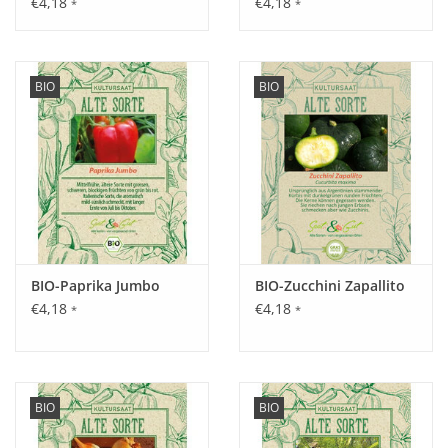
€4,18
€4,18
*
*
Aussaat:
BIO
BIO
Im Haus ganzjährig, im Freien von April - Mitte August.
Keimung:
15 - 35 Tage bei 14 - 16 °C.
BIO-Paprika Jumbo
BIO-Zucchini Zapallito
€4,18
€4,18
*
*
Kultur:
Pflanzabstand 8 x 25 cm.
Saattiefe: ca. 0,5 cm.
BIO
BIO