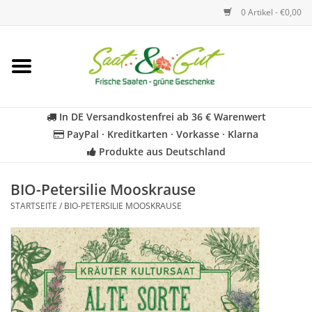
0 Artikel - €0,00
Startseite
Blumen
In DE Versandkostenfrei ab 36 € Warenwert
PayPal · Kreditkarten · Vorkasse · Klarna
Gemüse
Produkte aus Deutschland
Kräuter
BIO-Petersilie Mooskrause
STARTSEITE
/
BIO-PETERSILIE MOOSKRAUSE
BIO
Für Kinder
Geschenkideen