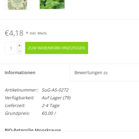
€4,18
*
Inkl. MwSt.
+
ZUM WARENKORB HINZUFÜGEN
-
Informationen
Bewertungen
(0)
Artikelnummer::
SuG-AS-0272
Verfügbarkeit:
Auf Lager
(79)
Lieferzeit:
2-4 Tage
Grundpreis:
€0,00 /
BIO-Petersilie Mooskrause
Samenfest