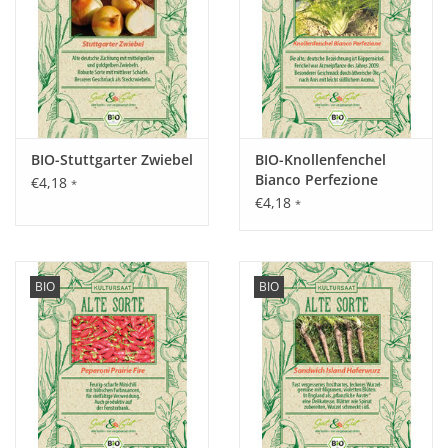
Standort:
Möglichst halbschattig, nahrhafte und tiefgründige Böden.
Ernte / Blüte:
im Haus ganzjährig, im Freien von Juni bis zum Frost.
BIO-Stuttgarter Zwiebel
BIO-Knollenfenchel
Bianco Perfezione
€4,18
*
€4,18
*
Verwendung:
In diversen Speisen für die Würzung. Um möglichst viele
Vitamine zu erhalten, nicht mit kochen. Gut zum Einfrieren
BIO
BIO
geeignet.
Tipp:
Die krause Petersilie ist zwar eine 2-jährige Pflanze aber am
besten jedes Jahr neu säen und Standort regelmäßig
wechseln!