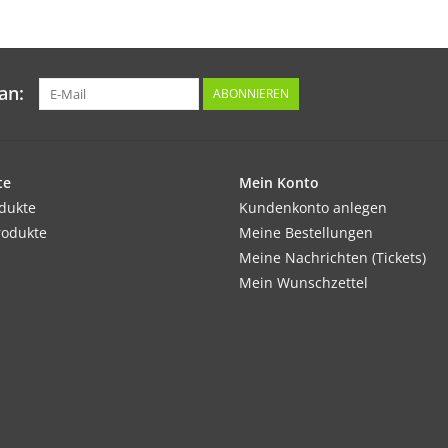
zubereiten. Da die Blätter schnell welken, k
anschließend einfrieren.
an:
ABONNIEREN
Tipp:
Wegen Nitratanreicherung nicht zu stark düng
säen. Folgesaaten im Abstand von 3 Wochen d
te
Mein Konto
Inhalt:
odukte
Kundenkonto anlegen
2,5 g
rodukte
Meine Bestellungen
Meine Nachrichten (Tickets)
Mein Wunschzettel