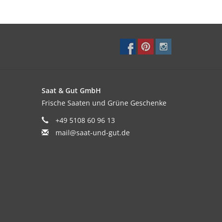
önnen Sie diese auch kurz blanchieren und
en. Für die Ernte ganzer Rosetten nicht zu dicht
ienen der kontinuierlichen Jungpflanzenernte.
Saat & Gut GmbH
Frische Saaten und Grüne Geschenke
+49 5108 60 96 13
mail@saat-und-gut.de