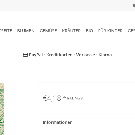
TSEITE
BLUMEN
GEMÜSE
KRÄUTER
BIO
FÜR KINDER
GE
PayPal · Kreditkarten · Vorkasse · Klarna
€4,18
*
Inkl. MwSt.
Informationen