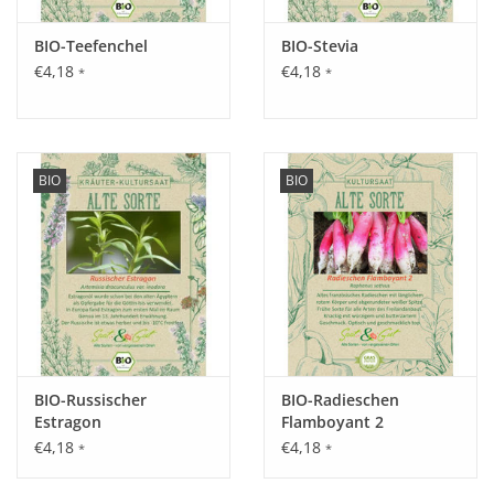
Tipp:
BIO-Teefenchel
BIO-Stevia
Ein Rankgerüst ergibt besser geformte Früchte. Gurken nicht
€4,18
€4,18
*
*
mit zu kaltem Wasser gießen.
Inhalt:
20 Korn
BIO
BIO
BIO-Russischer
BIO-Radieschen
Estragon
Flamboyant 2
€4,18
€4,18
*
*