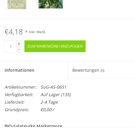
€4,18
*
Inkl. MwSt.
+
ZUM WARENKORB HINZUFÜGEN
-
Informationen
Bewertungen
(0)
Artikelnummer::
SuG-AS-0651
Verfügbarkeit:
Auf Lager
(135)
Lieferzeit:
2-4 Tage
Grundpreis:
€0,00 /
BIO-Salatgurke Marketmore
Samenfest