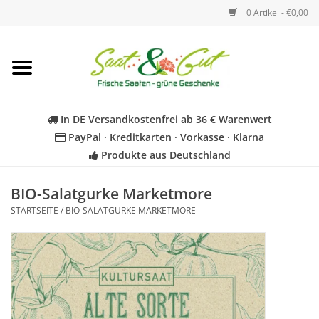
0 Artikel - €0,00
Startseite
Blumen
In DE Versandkostenfrei ab 36 € Warenwert
PayPal · Kreditkarten · Vorkasse · Klarna
Gemüse
Produkte aus Deutschland
Kräuter
BIO-Salatgurke Marketmore
STARTSEITE
/
BIO-SALATGURKE MARKETMORE
BIO
Für Kinder
Geschenkideen