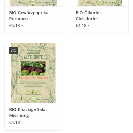
BIO-Gewürzpaprika
BIO-Ölkürbis
Inhalt:
Poromeo
Gleisdorfer
20 g
€4,18
€4,18
*
*
BIO
BIO-Knackige Salat
Mischung
€4,18
*