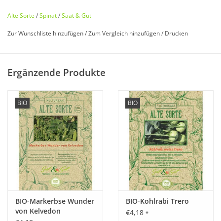
Alte Sorte
/
Spinat
/
Saat & Gut
Zur Wunschliste hinzufügen
/
Zum Vergleich hinzufügen
/
Drucken
Bio zertifiziert nach DE-ÖKO-006
Ergänzende Produkte
Historisches Saatgut von
Saat & Gut
BIO
BIO
Entdecken Sie unseren
seltenen
,
historischen Spinat
wieder,
der fast in Vergessenheit geraten ist!
Das Blattgemüse kam ursprünglich aus Südwestasien im 8.
Jh. nach Europa.
Scharfsamige
,
robuste
und
schnell wachsende
Kultur-Sorte.
Für den sehr späten Freilandanbau und frühen geschützten
BIO-Markerbse Wunder
BIO-Kohlrabi Trero
Anbau.
von Kelvedon
€4,18
*