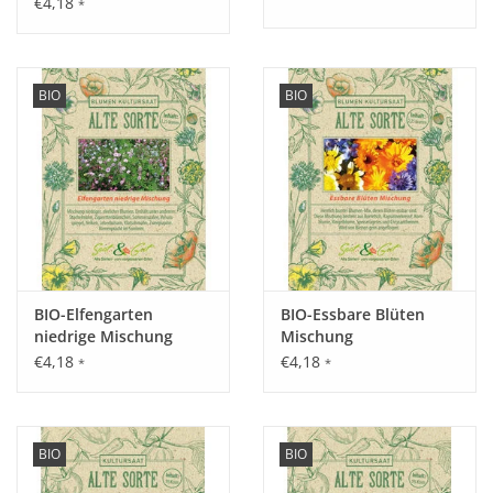
€4,18
*
Aussaat:
Mitte August - Mitte November und Ende Dezember - Anfang
BIO
BIO
Februar.
Keimung:
Ab 12 °C, 8 - 10 Tage.
BIO-Elfengarten
BIO-Essbare Blüten
niedrige Mischung
Mischung
Kultur:
€4,18
€4,18
*
*
Aussaat breitwürfig oder in Reihen, Abstand 20 - 35 cm.
Saattiefe: 2 cm.
BIO
BIO