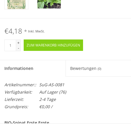
€4,18
*
Inkl. MwSt.
+
ZUM WARENKORB HINZUFÜGEN
-
Informationen
Bewertungen
(0)
Artikelnummer::
SuG-AS-0081
Verfügbarkeit:
Auf Lager
(76)
Lieferzeit:
2-4 Tage
Grundpreis:
€0,00 /
BIO-Spinat Erste Ernte
Samenfest