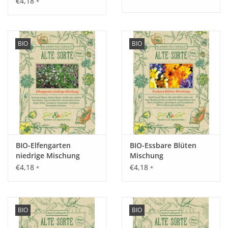
€4,18
*
Aussaat:
In Vorkultur von März - April oder als Direktsaat im April bis
BIO
BIO
Anfang Mai im Freiland.
Keimung:
Bei 15 - 18°C nach ca. 8 - 14 Tagen.
BIO-Elfengarten
BIO-Essbare Blüten
niedrige Mischung
Mischung
Kultur:
€4,18
€4,18
*
*
Pflanzabstand 60 cm in der Reihe, 80 cm zwischen den
Reihen, die Kohlköpfe werden mit 3 - 5 kg. (im Einzelfall bis 8
kg.) recht groß.
BIO
BIO
Saattiefe: 1 cm.