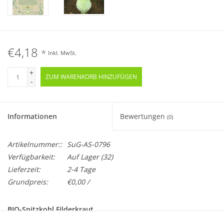
€4,18
*
Inkl. MwSt.
+
ZUM WARENKORB HINZUFÜGEN
-
Informationen
Bewertungen
(0)
Artikelnummer::
SuG-AS-0796
Verfügbarkeit:
Auf Lager
(32)
Lieferzeit:
2-4 Tage
Grundpreis:
€0,00 /
BIO-Spitzkohl Filderkraut
Samenfest