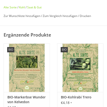
Alte Sorte
/
Kohl
/
Saat & Gut
Zur Wunschliste hinzufügen
/
Zum Vergleich hinzufügen
/
Drucken
Bio zertifiziert nach DE-ÖKO-006
Ergänzende Produkte
Historisches Saatgut von
Saat & Gut
BIO
BIO
Entdecken Sie unseren
seltenen
,
historischen Kohl
wieder,
der fast in Vergessenheit geraten ist!
Erstmals 1772 erwähnt, wurde diese Sorte entweder im
Kloster Denkendorf oder der Postei Nellingen in Baden-
Württemberg gezüchtet. Was aussieht wie ein Spitzkohl ist in
Wahrheit eine spitze Form des Weißkohls. Für Kenner die
BIO-Markerbse Wunder
BIO-Kohlrabi Trero
beste
Sauerkrautsorte.
von Kelvedon
€4,18
*