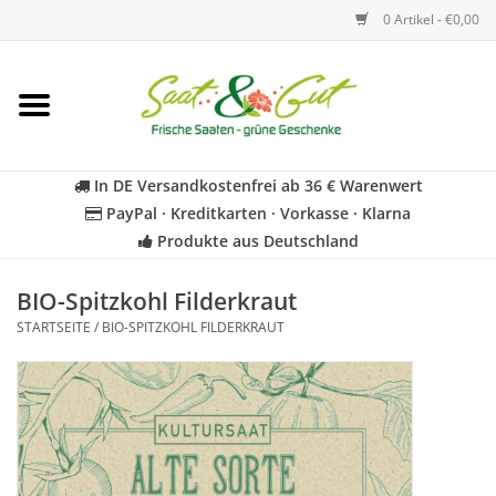
0 Artikel - €0,00
Startseite
Blumen
In DE Versandkostenfrei ab 36 € Warenwert
PayPal · Kreditkarten · Vorkasse · Klarna
Gemüse
Produkte aus Deutschland
Kräuter
BIO-Spitzkohl Filderkraut
STARTSEITE
/
BIO-SPITZKOHL FILDERKRAUT
BIO
Für Kinder
Geschenkideen