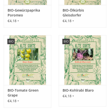
Kohlkragen oder feinmaschige Kulturnetze gegen Schädlinge
BIO-Gewürzpaprika
BIO-Ölkürbis
verwenden, auch Mischkulturen mit Tomaten und Salat oder
Poromeo
Gleisdorfer
Eberraute, Salbei und Pfefferminze halten Kohlfliegen und
€4,18
€4,18
*
*
Erdflöhe fern.
Inhalt:
BIO
BIO
0,4 g
BIO-Tomate Green
BIO-Kohlrabi Blaro
Grape
€4,18
*
€4,18
*