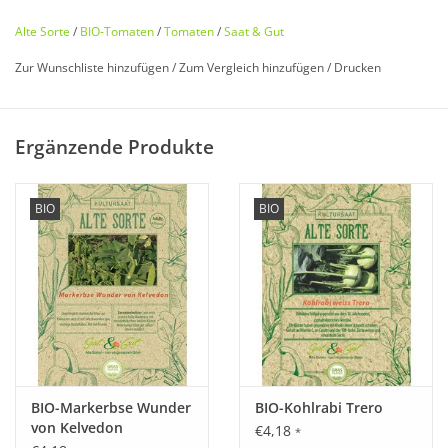
Alte Sorte
/
BIO-Tomaten
/
Tomaten
/
Saat & Gut
Zur Wunschliste hinzufügen
/
Zum Vergleich hinzufügen
/
Drucken
Bio zertifiziert nach DE-ÖKO-006
Ergänzende Produkte
Historisches Saatgut von
Saat & Gut
BIO
BIO
Entdecken Sie unsere
seltene
,
historische Tomate
wieder, die
fast in Vergessenheit geraten ist!
Historische und
seltene
ostdeutsche
Kult-Tomatensorte
, in
Quedlinburg gezüchtet.
Saftig weiches
Fruchtfleisch,
platzfest
und schmeckt
fruchtig
,
süß-säuerlich
.
BIO-Markerbse Wunder
BIO-Kohlrabi Trero
von Kelvedon
€4,18
*