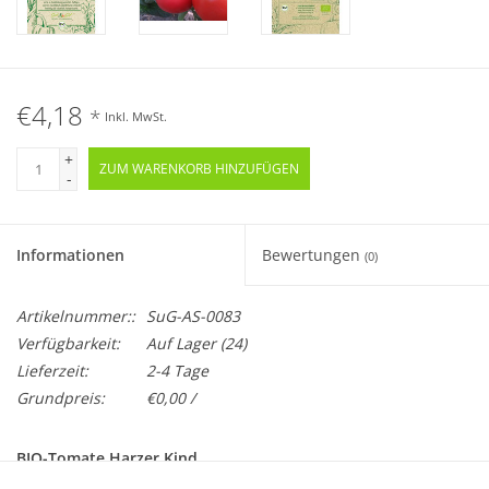
€4,18
*
Inkl. MwSt.
+
ZUM WARENKORB HINZUFÜGEN
-
Informationen
Bewertungen
(0)
Artikelnummer::
SuG-AS-0083
Verfügbarkeit:
Auf Lager
(24)
Lieferzeit:
2-4 Tage
Grundpreis:
€0,00 /
BIO-Tomate Harzer Kind
Samenfeste Zierpflanzensorte