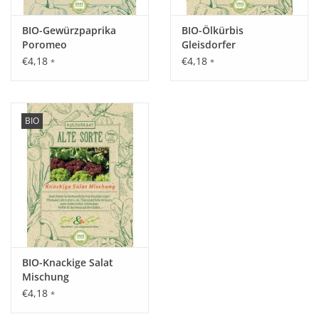
Inhalt:
8 Korn
BIO-Gewürzpaprika
BIO-Ölkürbis
Poromeo
Gleisdorfer
€4,18
€4,18
*
*
BIO
BIO-Knackige Salat
Mischung
€4,18
*