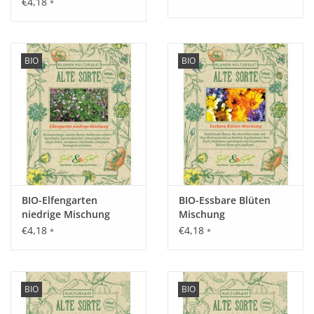
€4,18
*
Aussaat:
März – Mai drinnen vorziehen, erst ab Mitte Mai auspflanzen.
BIO
BIO
Keimung:
Zwischen 25 °C und 28 °C konstant (Heizdecke).
Kultur:
Benötigt viel Wasser und Nährstoffe, direkt beim Auspflanzen
BIO-Elfengarten
BIO-Essbare Blüten
eine Rankhilfe zur Verfügung stellen, Höhe bis 180 cm,
niedrige Mischung
Mischung
Seitentriebe entfernen.
€4,18
€4,18
*
*
Saattiefe: 0,2 - 0,5 cm.
Abstand: 60 x 80 cm oder im 10 Liter Eimer.
BIO
BIO