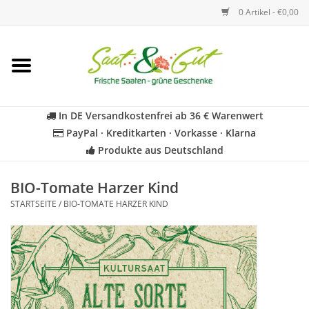
0 Artikel - €0,00
Startseite
Blumen
In DE Versandkostenfrei ab 36 € Warenwert
PayPal · Kreditkarten · Vorkasse · Klarna
Gemüse
Produkte aus Deutschland
Kräuter
BIO-Tomate Harzer Kind
STARTSEITE
/
BIO-TOMATE HARZER KIND
BIO
Für Kinder
Geschenkideen