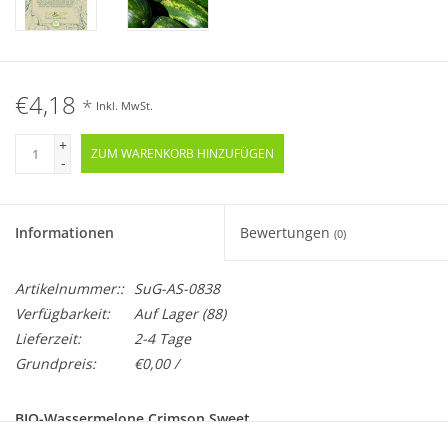
€4,18
*
Inkl. MwSt.
+
ZUM WARENKORB HINZUFÜGEN
-
Informationen
Bewertungen
(0)
Artikelnummer::
SuG-AS-0838
Verfügbarkeit:
Auf Lager
(88)
Lieferzeit:
2-4 Tage
Grundpreis:
€0,00 /
BIO-Wassermelone Crimson Sweet
Samenfest