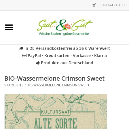
0 Artikel - €0,00
Startseite
Blumen
In DE Versandkostenfrei ab 36 € Warenwert
PayPal · Kreditkarten · Vorkasse · Klarna
Gemüse
Produkte aus Deutschland
Kräuter
BIO-Wassermelone Crimson Sweet
STARTSEITE
/
BIO-WASSERMELONE CRIMSON SWEET
BIO
Für Kinder
Geschenkideen