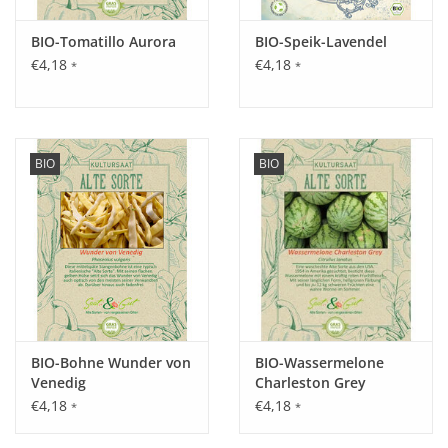
von unten zu schützen. Auch auf Mäuse achten, diese lieben
BIO-Tomatillo Aurora
BIO-Speik-Lavendel
Wassermelonen.
€4,18
€4,18
*
*
Inhalt:
15 Korn
BIO
BIO
BIO-Bohne Wunder von
BIO-Wassermelone
Venedig
Charleston Grey
€4,18
€4,18
*
*