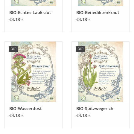
Inhalt:
BIO-Echtes Labkraut
BIO-Benediktenkraut
2 g
€4,18
€4,18
*
*
BIO
BIO
BIO-Wasserdost
BIO-Spitzwegerich
€4,18
€4,18
*
*