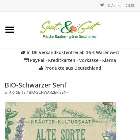
0 Artikel - €0,00
Startseite
Blumen
In DE Versandkostenfrei ab 36 € Warenwert
PayPal · Kreditkarten · Vorkasse · Klarna
Gemüse
Produkte aus Deutschland
Kräuter
BIO-Schwarzer Senf
STARTSEITE
/
BIO-SCHWARZER SENF
BIO
Für Kinder
Geschenkideen