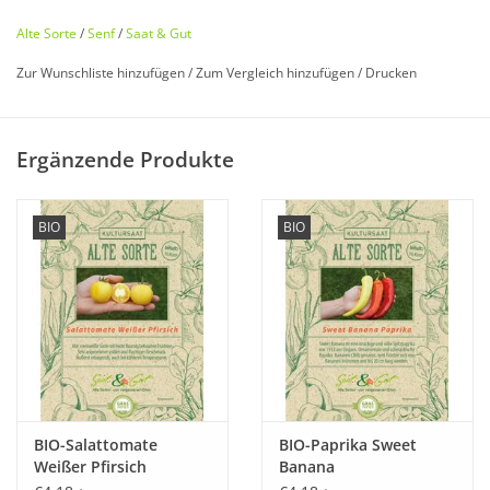
Alte Sorte
/
Senf
/
Saat & Gut
Zur Wunschliste hinzufügen
/
Zum Vergleich hinzufügen
/
Drucken
Bio zertifiziert nach DE-ÖKO-006
Ergänzende Produkte
Historisches Saatgut von
Saat & Gut
BIO
BIO
Entdecken Sie unseren
seltenen
,
historischen Senf
wieder,
der fast in Vergessenheit geraten ist!
Als eine der
ältesten
Gewürzpflanzen Mitteleuropas, gehört
der schwarze Senf auch heute noch zu den Beliebtesten.
Ursprünglich aus dem Mittelmeerraum stammend, werden
die namensgebenden
dunklen
bis
schwarzen
Körner zur
BIO-Salattomate
BIO-Paprika Sweet
Herstellung von Speisesenf und Ölen verwendet.
Weißer Pfirsich
Banana