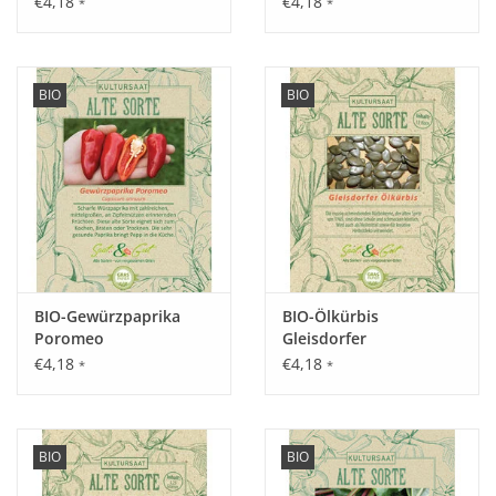
€4,18
€4,18
*
*
Aussaat:
Direkt im Freiland von April - Mai, Saatgut nur leicht mit Erde
BIO
BIO
bedecken.
Keimung:
Bei 10 - 18°C nach ca. 7 - 14 Tagen.
BIO-Gewürzpaprika
BIO-Ölkürbis
Poromeo
Gleisdorfer
Kultur:
€4,18
€4,18
*
*
Pflanzabstand 15 x 30 cm, Wuchshöhe bis 200 cm.
Saattiefe: 0,5 cm.
BIO
BIO