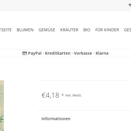
TSEITE
BLUMEN
GEMÜSE
KRÄUTER
BIO
FÜR KINDER
GE
PayPal · Kreditkarten · Vorkasse · Klarna
€4,18
*
Inkl. MwSt.
Informationen