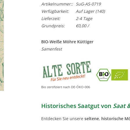
Artikelnummer::
SuG-AS-0719
Verfügbarkeit:
Auf Lager
(140)
Lieferzeit:
2-4 Tage
Grundpreis:
€0,00 /
BIO-Weiße Möhre Küttiger
Samenfest
Bio zertifiziert nach DE-ÖKO-006
Historisches Saatgut von
Saat 
Entdecken Sie unsere
seltene
,
historische M