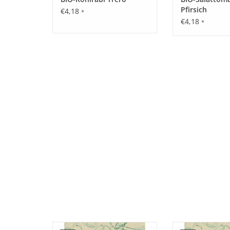
Pfirsich
€4,18
*
€4,18
*
Entdecken Sie unsere seltene,
Entdecken Sie un