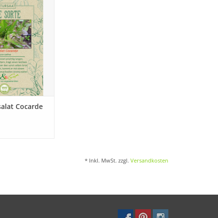
Salat wieder, der
enheit geraten ist!
ORB HINZUFÜGEN
salat Cocarde
* Inkl. MwSt. zzgl.
Versandkosten