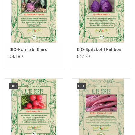
Saattiefe: 1 cm.
Standort:
Sonnig, humoser, nährstoffreicher, tiefgründiger Boden.
BIO-Kohlrabi Blaro
BIO-Spitzkohl Kalibos
€4,18
€4,18
Ernte / Blüte:
*
*
Juli bis September .
BIO
BIO
Verwendung:
Zum Rohverzehr, zum Garnieren, für Salate und Soßen, die
dünne Haut lässt sich sehr gut zum Kochen abziehen.
Tipp:
Regelmäßig ausgeizen und hochbinden.