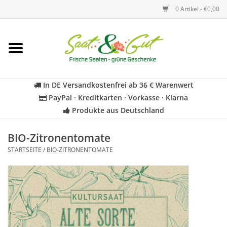
0 Artikel - €0,00
Startseite
Blumen
In DE Versandkostenfrei ab 36 € Warenwert
PayPal · Kreditkarten · Vorkasse · Klarna
Gemüse
Produkte aus Deutschland
Kräuter
BIO-Zitronentomate
STARTSEITE
/
BIO-ZITRONENTOMATE
BIO
Für Kinder
Geschenkideen