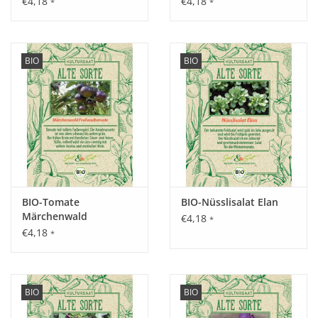
€4,18
€4,18
*
*
Aussaat:
März - Mai drinnen vorziehen, ab Mai auspflanzen.
BIO
BIO
Keimung:
Keimung ab 18°C nach ca. 8 – 10 Tagen, optimal 20 – 22°C.
Wenn das Keimblatt sichtbar ist, in kleine Töpfe pikieren und
bei ca. 16 – 20°C weiterkultivieren.
BIO-Tomate
BIO-Nüsslisalat Elan
Märchenwald
€4,18
*
Kultur:
€4,18
*
Pflanzabstand 40 cm in der Reihe, 75 cm zwischen den
Reihen, hoher Nährstoffbedarf, beim Auspflanzen eine
Rankhilfe zur Verfügung stellen, Höhe 150 - 200 cm, gedeckter
BIO
BIO
Anbau empfohlen.