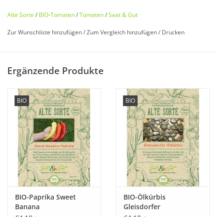
Alte Sorte
/
BIO-Tomaten
/
Tomaten
/
Saat & Gut
Zur Wunschliste hinzufügen
/
Zum Vergleich hinzufügen
/
Drucken
Bio zertifiziert nach DE-ÖKO-006
Ergänzende Produkte
Historisches Saatgut von
Saat & Gut
BIO
BIO
Entdecken Sie unsere
seltene
,
historische Tomate
wieder, die
fast in Vergessenheit geraten ist!
Seltene und alte Stabtomate, die ursprünglich aus
Kasachstan stammt und in ihrer Optik einer
Zitrone
ähnelt.
Dünne
Haut und
süßlich-mildes
Aroma mit
sehr wenig
Säure
zeichnen diese Sorte aus.
BIO-Paprika Sweet
BIO-Ölkürbis
Banana
Gleisdorfer