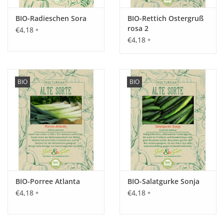
BIO-Radieschen Sora
BIO-Rettich Ostergruß
Inhalt:
rosa 2
€4,18
*
€4,18
20 Korn
*
BIO
BIO
BIO-Porree Atlanta
BIO-Salatgurke Sonja
€4,18
€4,18
*
*