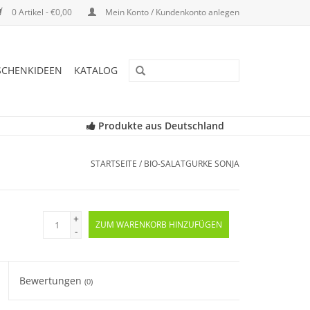
0 Artikel - €0,00
Mein Konto / Kundenkonto anlegen
SCHENKIDEEN
KATALOG
Produkte aus Deutschland
STARTSEITE
/
BIO-SALATGURKE SONJA
+
ZUM WARENKORB HINZUFÜGEN
-
Bewertungen
(0)