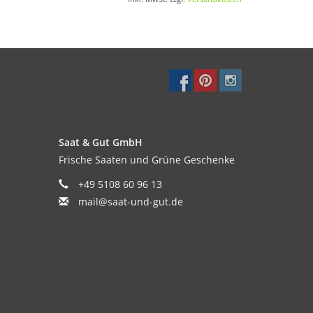
ders ausgewogenes Mineralstoffverhältnis und
e verbessert das Ergebnis, da die Erntezeit
Saat & Gut GmbH
Frische Saaten und Grüne Geschenke
+49 5108 60 96 13
mail@saat-und-gut.de