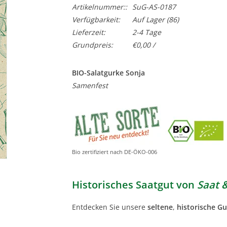
Artikelnummer::
SuG-AS-0187
Verfügbarkeit:
Auf Lager
(86)
Lieferzeit:
2-4 Tage
Grundpreis:
€0,00 /
BIO-Salatgurke Sonja
Samenfest
Bio zertifiziert nach DE-ÖKO-006
Historisches Saatgut von
Saat 
Entdecken Sie unsere
seltene
,
historische G