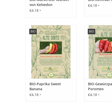
von Kelvedon
€4,18
*
€4,18
*
Entdecken Sie unsere seltene,
Entdecken Sie un
BIO
BIO
historische Paprika wieder, die
historische Papri
fast in Vergessenheit geraten ist!
fast in Vergessenh
ZUM WARENKORB HINZUFÜGEN
ZUM WARENKORB
BIO-Paprika Sweet
BIO-Gewürzpa
Banana
Poromeo
€4,18
€4,18
*
*