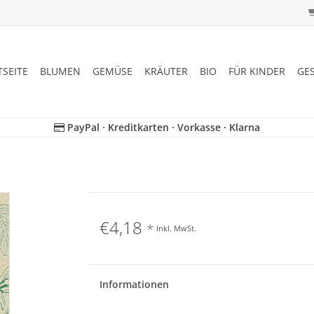
TSEITE
BLUMEN
GEMÜSE
KRÄUTER
BIO
FÜR KINDER
GE
PayPal · Kreditkarten · Vorkasse · Klarna
€4,18
*
Inkl. MwSt.
Informationen