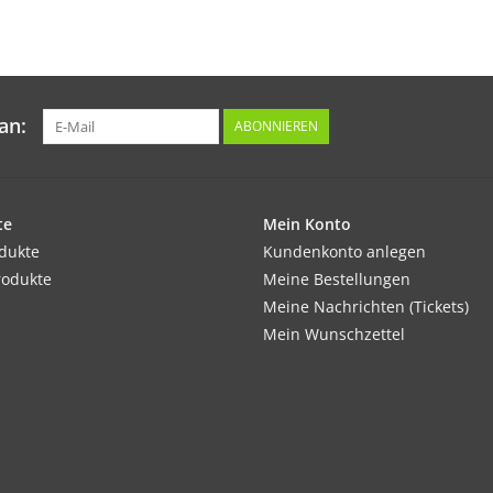
Sehr vielseitig verwendbares Gemüse. Beson
sehr vitaminreich. Kalorienarm.
Tipp:
an:
ABONNIEREN
Das Abdecken der Beete mit dunkler Mulchfoli
verfrüht und verlängert wird.
te
Mein Konto
Inhalt:
odukte
Kundenkonto anlegen
25 Korn
rodukte
Meine Bestellungen
Meine Nachrichten (Tickets)
Mein Wunschzettel