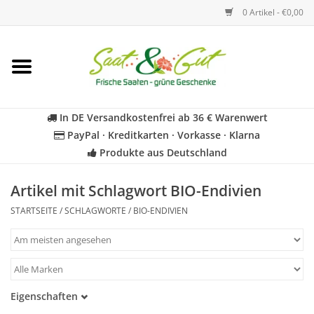
0 Artikel - €0,00
Startseite
Blumen
In DE Versandkostenfrei ab 36 € Warenwert
PayPal · Kreditkarten · Vorkasse · Klarna
Gemüse
Produkte aus Deutschland
Kräuter
Artikel mit Schlagwort BIO-Endivien
STARTSEITE
/
SCHLAGWORTE
/
BIO-ENDIVIEN
BIO
Für Kinder
Eigenschaften
Geschenkideen
Samenfest