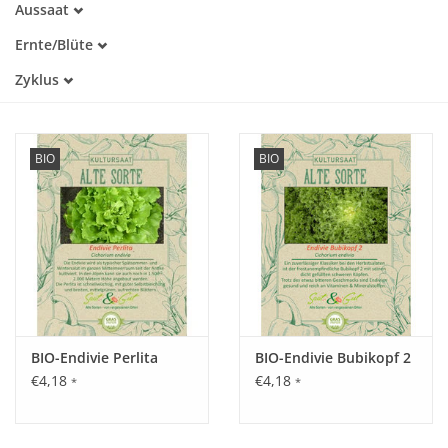
Aussaat
Alte Sorte
April
Warmkeimer
Katalog
Ernte/Blüte
Mai
Lichtkeimer
Juni
Juni
Zyklus
Dunkelkeimer
Juli
Juli
Einjährig
August
August
September
Oktober
BIO
BIO
November
BIO-Endivie Perlita
BIO-Endivie Bubikopf 2
€4,18
€4,18
*
*