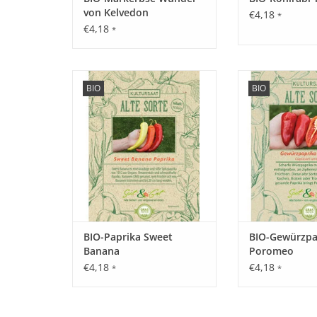
von Kelvedon
€4,18
*
€4,18
*
Entdecken Sie unsere seltene,
Entdecken Sie un
BIO
BIO
historische Paprika wieder, die
historische Papri
fast in Vergessenheit geraten ist!
fast in Vergessenh
ZUM WARENKORB HINZUFÜGEN
ZUM WARENKORB
BIO-Paprika Sweet
BIO-Gewürzpa
Banana
Poromeo
€4,18
€4,18
*
*