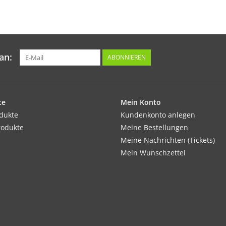
Verwendung:
In schmale Streifen geschnitten als Salat od
Wirkt sich günstig auf Nervensystem, Kreisl
an:
ABONNIEREN
Tipp:
Eingeschlagen gut und längere Zeit lagerfähi
te
Mein Konto
Inhalt:
odukte
Kundenkonto anlegen
100 Korn
rodukte
Meine Bestellungen
Meine Nachrichten (Tickets)
Mein Wunschzettel