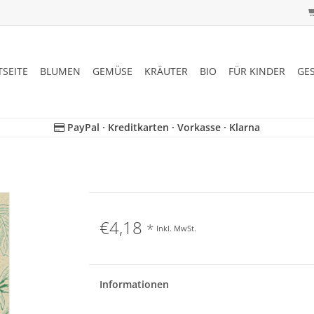
TSEITE
BLUMEN
GEMÜSE
KRÄUTER
BIO
FÜR KINDER
GE
PayPal · Kreditkarten · Vorkasse · Klarna
€4,18
*
Inkl. MwSt.
Informationen