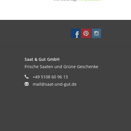
er warm wie Spinat oder Mangold zubereitet.
auf und Verdauung aus.
g.
Saat & Gut GmbH
Frische Saaten und Grüne Geschenke
+49 5108 60 96 13
mail@saat-und-gut.de