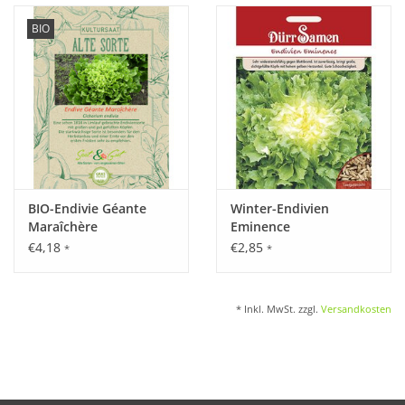
BIO
BIO-Endivie Géante
Winter-Endivien
Maraîchère
Eminence
€4,18
€2,85
*
*
* Inkl. MwSt. zzgl.
Versandkosten