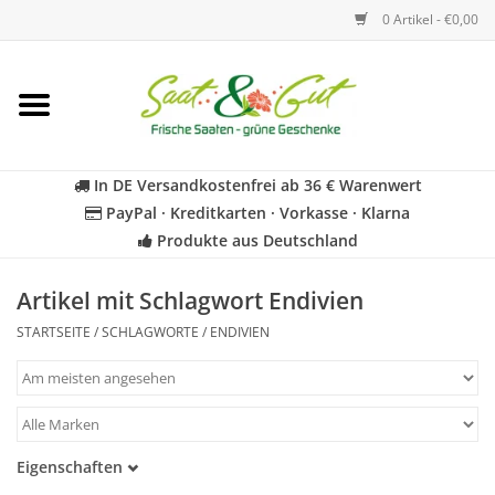
0 Artikel - €0,00
Startseite
Blumen
In DE Versandkostenfrei ab 36 € Warenwert
PayPal · Kreditkarten · Vorkasse · Klarna
Gemüse
Produkte aus Deutschland
Kräuter
Artikel mit Schlagwort Endivien
STARTSEITE
/
SCHLAGWORTE
/
ENDIVIEN
BIO
Für Kinder
Eigenschaften
Geschenkideen
Samenfest