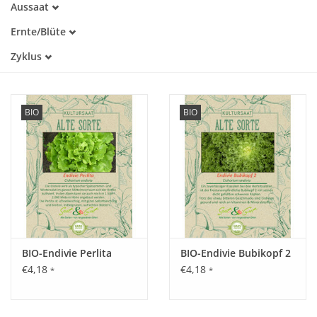
Aussaat
Alte Sorte
April
Warmkeimer
Katalog
Ernte/Blüte
Mai
Lichtkeimer
Juni
Juni
Zyklus
Dunkelkeimer
Juli
Juli
Einjährig
August
August
September
Oktober
BIO
BIO
November
BIO-Endivie Perlita
BIO-Endivie Bubikopf 2
€4,18
€4,18
*
*