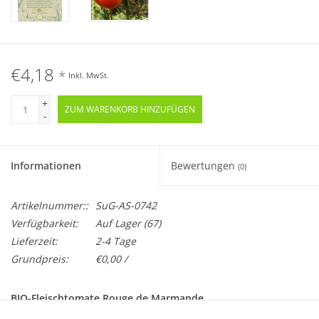
€4,18
*
Inkl. MwSt.
+
ZUM WARENKORB HINZUFÜGEN
-
Informationen
Bewertungen
(0)
Artikelnummer::
SuG-AS-0742
Verfügbarkeit:
Auf Lager
(67)
Lieferzeit:
2-4 Tage
Grundpreis:
€0,00 /
BIO-Fleischtomate Rouge de Marmande
Samenfest