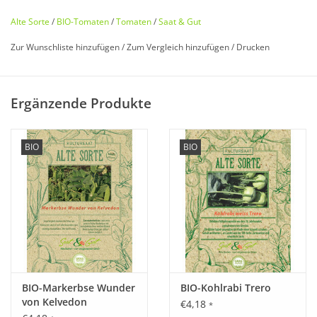
Alte Sorte
/
BIO-Tomaten
/
Tomaten
/
Saat & Gut
Zur Wunschliste hinzufügen
/
Zum Vergleich hinzufügen
/
Drucken
Bio zertifiziert nach DE-ÖKO-006
Ergänzende Produkte
Historisches Saatgut von
Saat & Gut
BIO
BIO
Entdecken Sie unsere
seltene
,
historische Tomate
wieder, die
fast in Vergessenheit geraten ist!
Alte französische Stabtomaten
Rarität
. Die Früchte mit ihrem
gelben
Kragen werden ordentlich
groß
. Bezeichnend sind die
vielen
Kammern und leichter Furchung. In der Wuchshöhe
weder zu groß, noch zu klein.
BIO-Markerbse Wunder
BIO-Kohlrabi Trero
von Kelvedon
€4,18
*