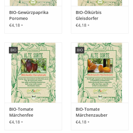
Inhalt:
BIO-Gewürzpaprika
BIO-Ölkürbis
25 Korn
Poromeo
Gleisdorfer
€4,18
€4,18
*
*
BIO
BIO
BIO-Tomate
BIO-Tomate
Märchenfee
Märchenzauber
€4,18
€4,18
*
*