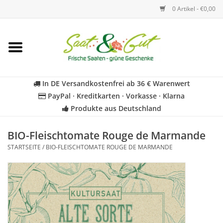
0 Artikel - €0,00
Startseite
Blumen
In DE Versandkostenfrei ab 36 € Warenwert
PayPal · Kreditkarten · Vorkasse · Klarna
Gemüse
Produkte aus Deutschland
Kräuter
BIO-Fleischtomate Rouge de Marmande
STARTSEITE
/
BIO-FLEISCHTOMATE ROUGE DE MARMANDE
BIO
Für Kinder
Geschenkideen