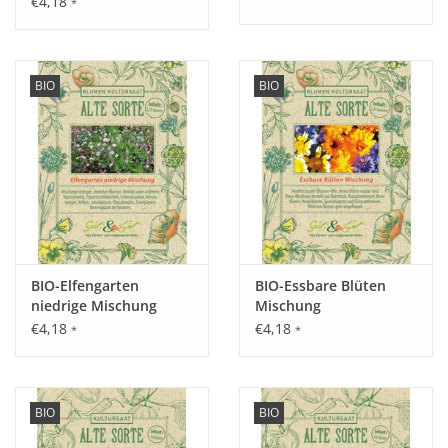
€4,18
*
Aussaat:
März - Mai drinnen vorziehen, ab Mitte/Ende Mai
auspflanzen.
BIO
BIO
Keimung:
Optimale Keimung bei 20 - 24°C, nach ca. 10 - 14 Tagen.
BIO-Elfengarten
BIO-Essbare Blüten
Kultur:
niedrige Mischung
Mischung
Pflanzabstand 40 cm in der Reihe, zwischen den Reihen ca.
€4,18
€4,18
*
*
75 cm Platz lassen, Rankhilfe bereitstellen.
Saattiefe: 1 cm.
BIO
BIO