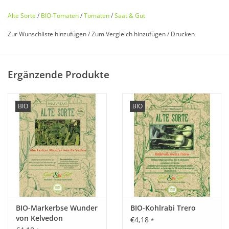
Alte Sorte
/
BIO-Tomaten
/
Tomaten
/
Saat & Gut
Zur Wunschliste hinzufügen
/
Zum Vergleich hinzufügen
/
Drucken
Bio zertifiziert nach DE-ÖKO-006
Ergänzende Produkte
Historisches Saatgut von
Saat & Gut
BIO
BIO
Entdecken Sie unsere
seltene
,
historische Tomate
wieder, die
fast in Vergessenheit geraten ist!
Alte französische Stabtomaten
Rarität
. Die Früchte mit ihrem
gelben
Kragen werden ordentlich
groß
. Bezeichnend sind die
vielen
Kammern und leichter Furchung. In der Wuchshöhe
weder zu groß, noch zu klein.
BIO-Markerbse Wunder
BIO-Kohlrabi Trero
von Kelvedon
€4,18
*