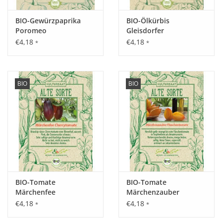
Inhalt:
BIO-Gewürzpaprika
BIO-Ölkürbis
25 Korn
Poromeo
Gleisdorfer
€4,18
€4,18
*
*
BIO
BIO
BIO-Tomate
BIO-Tomate
Märchenfee
Märchenzauber
€4,18
€4,18
*
*