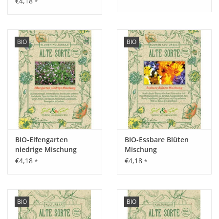
€4,18
*
Aussaat:
März - Mai drinnen vorziehen, ab Mitte/Ende Mai
auspflanzen.
BIO
BIO
Keimung:
Optimale Keimung bei 20 - 24°C, nach ca. 10 - 14 Tagen.
BIO-Elfengarten
BIO-Essbare Blüten
Kultur:
niedrige Mischung
Mischung
Pflanzabstand 40 cm in der Reihe, zwischen den Reihen ca.
€4,18
€4,18
*
*
75 cm Platz lassen, Rankhilfe bereitstellen.
Saattiefe: 1 cm.
BIO
BIO