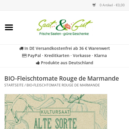
0 Artikel - €0,00
Startseite
Blumen
In DE Versandkostenfrei ab 36 € Warenwert
PayPal · Kreditkarten · Vorkasse · Klarna
Gemüse
Produkte aus Deutschland
Kräuter
BIO-Fleischtomate Rouge de Marmande
STARTSEITE
/
BIO-FLEISCHTOMATE ROUGE DE MARMANDE
BIO
Für Kinder
Geschenkideen