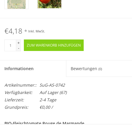
€4,18
*
Inkl. MwSt.
+
ZUM WARENKORB HINZUFÜGEN
-
Informationen
Bewertungen
(0)
Artikelnummer::
SuG-AS-0742
Verfügbarkeit:
Auf Lager
(67)
Lieferzeit:
2-4 Tage
Grundpreis:
€0,00 /
BIO-Fleischtomate Rouge de Marmande
Samenfest