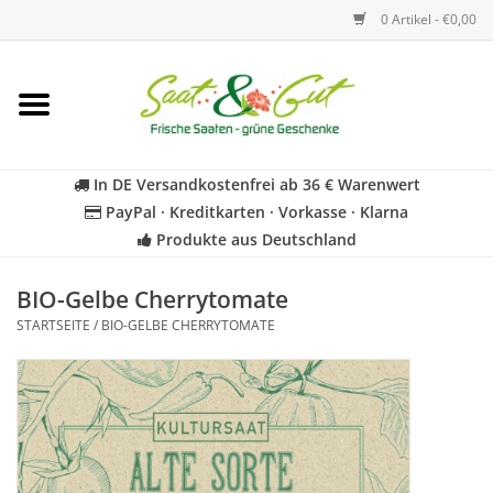
0 Artikel - €0,00
Startseite
Blumen
In DE Versandkostenfrei ab 36 € Warenwert
PayPal · Kreditkarten · Vorkasse · Klarna
Gemüse
Produkte aus Deutschland
Kräuter
BIO-Gelbe Cherrytomate
STARTSEITE
/
BIO-GELBE CHERRYTOMATE
BIO
Für Kinder
Geschenkideen