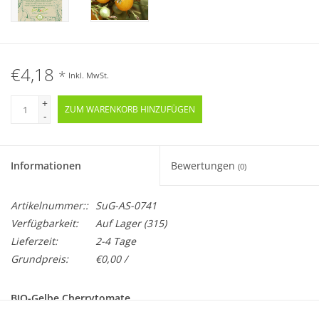
€4,18
*
Inkl. MwSt.
+
ZUM WARENKORB HINZUFÜGEN
-
Informationen
Bewertungen
(0)
Artikelnummer::
SuG-AS-0741
Verfügbarkeit:
Auf Lager
(315)
Lieferzeit:
2-4 Tage
Grundpreis:
€0,00 /
BIO-Gelbe Cherrytomate
Samenfest