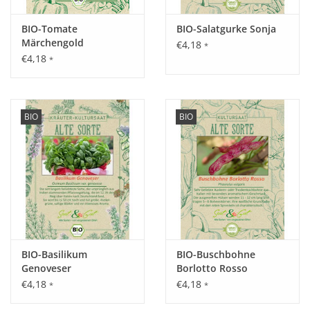
Inhalt:
BIO-Tomate
BIO-Salatgurke Sonja
25 Korn
Märchengold
€4,18
*
€4,18
*
BIO
BIO
BIO-Basilikum
BIO-Buschbohne
Genoveser
Borlotto Rosso
€4,18
€4,18
*
*