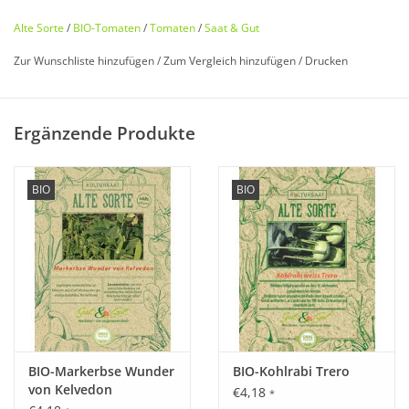
Alte Sorte
/
BIO-Tomaten
/
Tomaten
/
Saat & Gut
Zur Wunschliste hinzufügen
/
Zum Vergleich hinzufügen
/
Drucken
Bio zertifiziert nach DE-ÖKO-006
Ergänzende Produkte
Historisches Saatgut von
Saat & Gut
BIO
BIO
Entdecken Sie unsere
seltene
,
historische Tomate
wieder, die
fast in Vergessenheit geraten ist!
Eine echte Stabtomaten
Rarität
im
gelben
Gewand. Mit
süßem
Geschmack ausgestattet findet sie immer häufiger den
Weg in Salate. Der
sehr hohe
Vitamin-C Gehalt ist dabei auch
etwas für die eigene Gesundheit.
Starkwachsende
Sorte.
BIO-Markerbse Wunder
BIO-Kohlrabi Trero
von Kelvedon
€4,18
*