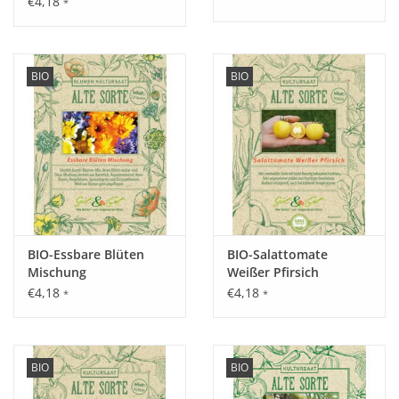
€4,18
*
Aussaat:
März - Mai drinnen vorziehen, ab Mitte/Ende Mai
auspflanzen .
BIO
BIO
Keimung:
Optimale Keimung bei 20 - 24°C, nach ca. 10 - 14 Tagen.
BIO-Essbare Blüten
BIO-Salattomate
Kultur:
Mischung
Weißer Pfirsich
Pflanzabstand 40 cm in der Reihe, zwischen den Reihen ca.
€4,18
€4,18
*
*
75 cm Platz lassen, Rankhilfe bereitstellen.
Saattiefe: 1 cm.
BIO
BIO