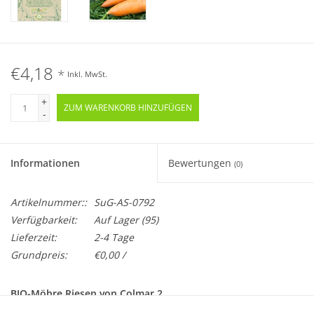
€4,18
*
Inkl. MwSt.
+
ZUM WARENKORB HINZUFÜGEN
-
Informationen
Bewertungen
(0)
Artikelnummer::
SuG-AS-0792
Verfügbarkeit:
Auf Lager
(95)
Lieferzeit:
2-4 Tage
Grundpreis:
€0,00 /
BIO-Möhre Riesen von Colmar 2
Samenfest