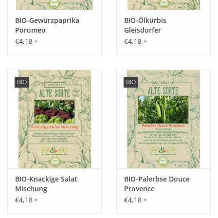
Karottenfliege meiden. Nicht öfter als alle 4 Jahre auf der
BIO-Gewürzpaprika
BIO-Ölkürbis
gleichen Fläche anbauen. Das Saatgut gerne mit Dill oder
Poromeo
Gleisdorfer
Radieschen mischen, das markiert die Reihe und durch die
€4,18
€4,18
*
*
frühere Keimung und Ernte wird die Reihe automatisch
ausgelichtet.
BIO
BIO
Inhalt:
3 g
BIO-Knackige Salat
BIO-Palerbse Douce
Mischung
Provence
€4,18
€4,18
*
*