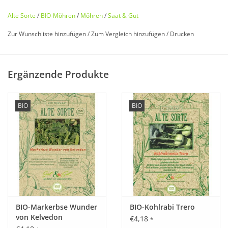
Alte Sorte
/
BIO-Möhren
/
Möhren
/
Saat & Gut
Zur Wunschliste hinzufügen
/
Zum Vergleich hinzufügen
/
Drucken
Bio zertifiziert nach DE-ÖKO-006
Ergänzende Produkte
Historisches Saatgut von
Saat & Gut
BIO
BIO
Entdecken Sie unsere
seltene
,
historische Möhre
wieder, die
fast in Vergessenheit geraten ist!
Die alte Heimat der Karotten (lat. carota) liegt wohl in
Kleinasien.
Die seit Mitte des 20sten Jahrhunderts bekannten "Riesen von
Colmar" sind eine Selektion der "Roten Riesen", die bereits
BIO-Markerbse Wunder
BIO-Kohlrabi Trero
vor 1900 auf dem Markt waren. Es handelt sich um eine
sehr
von Kelvedon
€4,18
*
große
, langsam wachsende
Lagersorte
mit
süßlichem