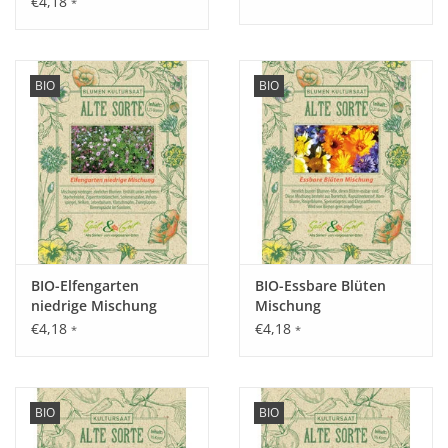
€4,18
*
Geschmack.
BIO
BIO
Aussaat:
Im Mai direkt ins Freiland.
Keimung:
Ab 3°C nach 21 - 27 Tagen.
BIO-Elfengarten
BIO-Essbare Blüten
niedrige Mischung
Mischung
€4,18
€4,18
*
*
Kultur:
Pflanzabstand in der Reihe 2 - 6 cm, zwischen den Reihen 25 -
35 cm, besonders während der Keimung und als Jungpflanze
BIO
BIO
unkrautfrei halten und den Boden regelmäßig auflockern.