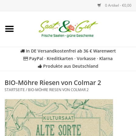
0 Artikel - €0,00
Startseite
Blumen
In DE Versandkostenfrei ab 36 € Warenwert
PayPal · Kreditkarten · Vorkasse · Klarna
Gemüse
Produkte aus Deutschland
Kräuter
BIO-Möhre Riesen von Colmar 2
STARTSEITE
/
BIO-MÖHRE RIESEN VON COLMAR 2
BIO
Für Kinder
Geschenkideen