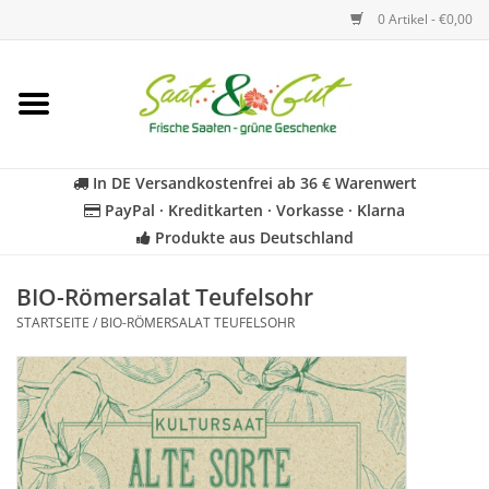
0 Artikel - €0,00
Startseite
Blumen
In DE Versandkostenfrei ab 36 € Warenwert
PayPal · Kreditkarten · Vorkasse · Klarna
Gemüse
Produkte aus Deutschland
Kräuter
BIO-Römersalat Teufelsohr
STARTSEITE
/
BIO-RÖMERSALAT TEUFELSOHR
BIO
Für Kinder
Geschenkideen