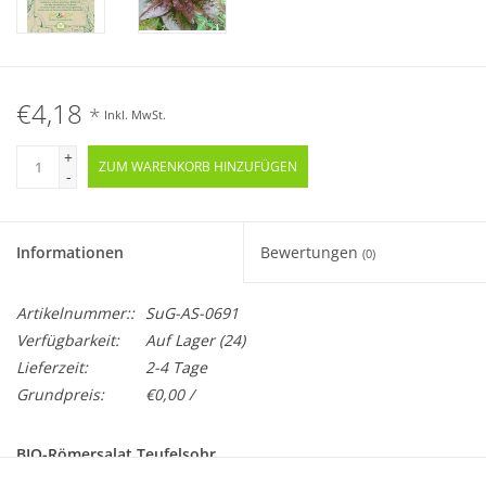
€4,18
*
Inkl. MwSt.
+
ZUM WARENKORB HINZUFÜGEN
-
Informationen
Bewertungen
(0)
Artikelnummer::
SuG-AS-0691
Verfügbarkeit:
Auf Lager
(24)
Lieferzeit:
2-4 Tage
Grundpreis:
€0,00 /
BIO-Römersalat Teufelsohr
Samenfest