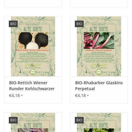
einen
aromatischen
Geschmack!
BIO
BIO
Aussaat:
Vorkultur von Februar - März, ab April/Mai auspflanzen oder
ab April - August direkt ins Freiland.
Keimung:
BIO-Rettich Wiener
BIO-Rhabarber Glaskins
nach 6 - 15 Tagen bei 10 - 16°C.
Runder Kohlschwarzer
Perpetual
€4,18
€4,18
*
*
Kultur:
Abstand 35 cm, nicht zu tief einpflanzen.
BIO
BIO
Saattiefe: Saatgut nur ganz leicht mit Erde bedecken.