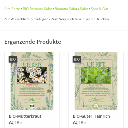
Alte Sorte
/
BIO-Romana-Salat
/
Romana-Salat
/
Salat
/
Saat & Gut
Zur Wunschliste hinzufügen
/
Zum Vergleich hinzufügen
/
Drucken
Bio zertifiziert nach DE-ÖKO-006
Ergänzende Produkte
Saatgut für Forschungszwecke
BIO
BIO
Historisches Saatgut von
Saat & Gut
in
Graspapierbeuteln
Entdecken Sie unseren
seltenen
,
historischen
Blattsalat
wieder, der fast in Vergessenheit geraten ist!
Der Romanasalat mit
dichtem
Rosettenwuchs und
zarten
,
spitzen
,
grün/roten
Blättern ist eine alte
Spezialität
aus
BIO-Mutterkraut
BIO-Guter Heinrich
Frankreich.
€4,18
€4,18
*
*
Er kann als Kopf- oder Schnittsalat geerntet werden und hat