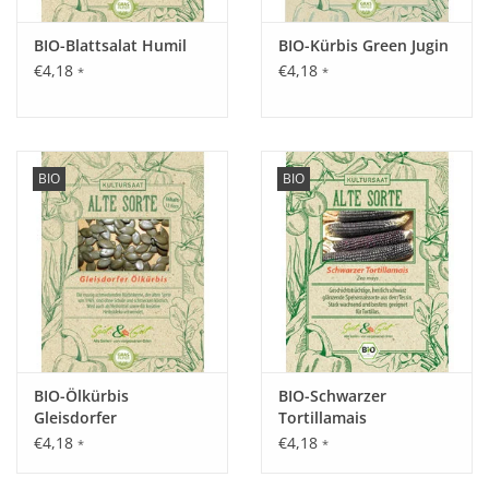
BIO-Blattsalat Humil
BIO-Kürbis Green Jugin
Tipp:
€4,18
€4,18
*
*
Lagerung in kühlen aber frostsicheren Keller sehr gut
möglich.
Inhalt:
BIO
BIO
100 Korn
BIO-Ölkürbis
BIO-Schwarzer
Gleisdorfer
Tortillamais
€4,18
€4,18
*
*