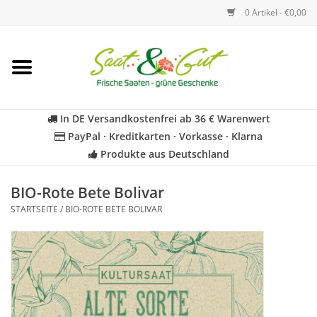
0 Artikel - €0,00
Startseite
Blumen
In DE Versandkostenfrei ab 36 € Warenwert
PayPal · Kreditkarten · Vorkasse · Klarna
Gemüse
Produkte aus Deutschland
Kräuter
BIO-Rote Bete Bolivar
STARTSEITE
/
BIO-ROTE BETE BOLIVAR
BIO
Für Kinder
Geschenkideen