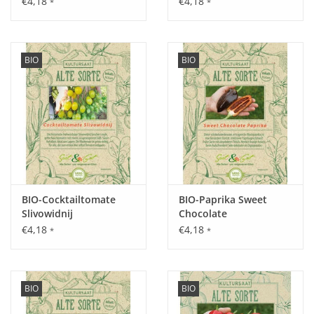
€4,18
€4,18
*
*
BIO
BIO
Aussaat:
Von April - Anfang August im Freiland, breitwürfig oder in
Reihen.
Keimung:
Nach ca. 8 – 10 Tagen. Empfindlich gegen Nachtfröste.
Optimale Keimtemperatur 25°C.
BIO-Cocktailtomate
BIO-Paprika Sweet
Slivowidnij
Chocolate
€4,18
€4,18
*
*
Kultur:
Abstand in der Reihe 10 cm, zwischen den Reihen 20 - 30 cm,
BIO
BIO
ggf. vereinzeln.