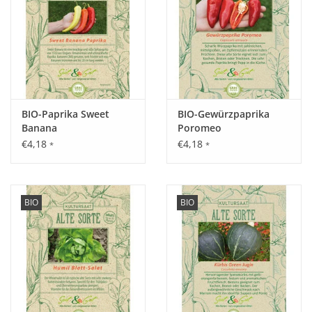
Saattiefe: 2 - 3 cm.
Standort:
Sonnig bis halbschattig, nährstoffreicher, durchlässiger,
humoser und feuchter Boden, mittlerer Nährstoffbedarf,
BIO-Paprika Sweet
BIO-Gewürzpaprika
Überdüngung vermeiden.
Banana
Poromeo
€4,18
€4,18
*
*
Ernte / Blüte:
Ca. 3 - 4 Monate nach der Aussaat, Babybeets schon nach 5 -
6 Wochen.
BIO
BIO
Verwendung:
Gekocht als Salatgemüse, für Naßkonserven, als Saft und
Färbemittel. Sehr vitaminreiches Gemüse.