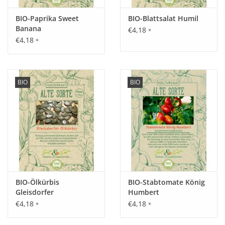
Beim Anbau in Kübeln stets darauf achten, dass
BIO-Paprika Sweet
BIO-Blattsalat Humil
überschüssiges Wasser gut ablaufen kann.
Banana
€4,18
*
€4,18
*
Inhalt:
20 Korn
BIO
BIO
BIO-Ölkürbis
BIO-Stabtomate König
Gleisdorfer
Humbert
€4,18
€4,18
*
*