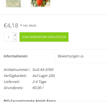
€4,18
*
Inkl. MwSt.
+
ZUM WARENKORB HINZUFÜGEN
-
Informationen
Bewertungen
(0)
Artikelnummer::
SuG-AS-0769
Verfügbarkeit:
Auf Lager
(20)
Lieferzeit:
2-4 Tage
Grundpreis:
€0,00 /
BIO-Saucentomate Amish Pasta
Samenfest