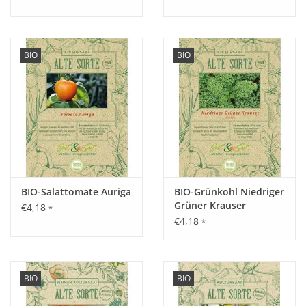
BIO
BIO
Aussaat:
Vorzucht drinnen: März - Mai, auspflanzen nach draußen:
Mitte Mai - Juni.
Keimung:
Ca. 10 - 15 Tage bei ca. 20 °C.
BIO-Salattomate Auriga
BIO-Grünkohl Niedriger
Grüner Krauser
€4,18
*
€4,18
*
Kultur:
Pflanzabstand zwischen den Reihen 75 cm, in den Reihen 40
cm, Rankhilfe benötigt.
BIO
BIO
Saattiefe: 1 cm.