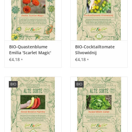
Standort:
Sonnig, windgeschützt und bestenfalls überdacht,
durchlässiger und nährstoffreicher Boden, Staunässe
vermeiden.
BIO-Quastenblume
BIO-Cocktailtomate
Emilia 'Scarlet Magic'
Slivowidnij
€4,18
€4,18
*
*
Ernte / Blüte:
Erstreckt sich von Juli - September.
BIO
BIO
Verwendung:
Zerkleinert als Tomatensauce, aber auch für Suppen oder
Salate zu reichen.
Tipp: