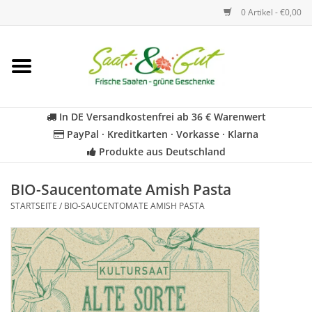
0 Artikel - €0,00
Startseite
Blumen
In DE Versandkostenfrei ab 36 € Warenwert
PayPal · Kreditkarten · Vorkasse · Klarna
Gemüse
Produkte aus Deutschland
Kräuter
BIO-Saucentomate Amish Pasta
STARTSEITE
/
BIO-SAUCENTOMATE AMISH PASTA
BIO
Für Kinder
Geschenkideen