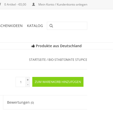
0 Artikel - €0,00
Mein Konto / Kundenkonto anlegen
SCHENKIDEEN
KATALOG
Produkte aus Deutschland
STARTSEITE
/
BIO-STABTOMATE STUPICE
+
ZUM WARENKORB HINZUFÜGEN
-
Bewertungen
(0)