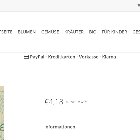
TSEITE
BLUMEN
GEMÜSE
KRÄUTER
BIO
FÜR KINDER
GE
PayPal · Kreditkarten · Vorkasse · Klarna
€4,18
*
Inkl. MwSt.
Informationen