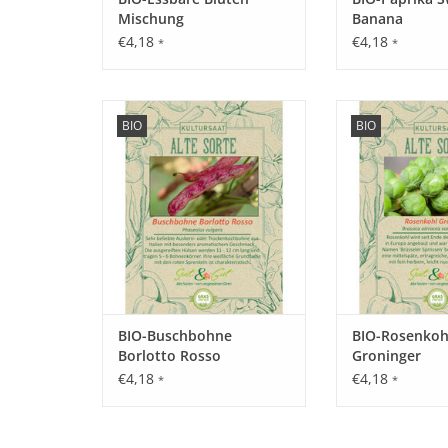
Mischung
Banana
€4,18
€4,18
*
*
Entdecken Sie unsere seltene,
Entdecken Sie uns
BIO
BIO
historische Bohne wieder, die
historischen Koh
fast in Vergessenheit geraten ist!
fast in Vergessenh
ZUM WARENKORB HINZUFÜGEN
ZUM WARENKORB
BIO-Buschbohne
BIO-Rosenkoh
Borlotto Rosso
Groninger
€4,18
€4,18
*
*