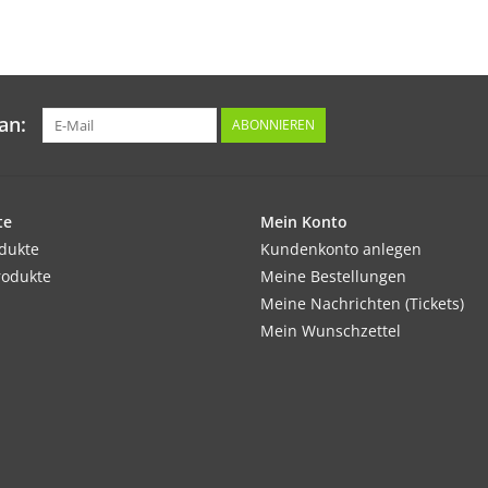
Als Starkzehrer ist ein spezieller Tomatendün
Inhalt:
25 Korn
an:
ABONNIEREN
te
Mein Konto
odukte
Kundenkonto anlegen
rodukte
Meine Bestellungen
Meine Nachrichten (Tickets)
Mein Wunschzettel