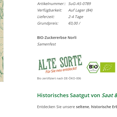
Artikelnummer::
SuG-AS-0789
Verfügbarkeit:
Auf Lager
(84)
Lieferzeit:
2-4 Tage
Grundpreis:
€0,00 /
BIO-Zuckererbse Norli
Samenfest
Bio zertifiziert nach DE-ÖKO-006
Historisches Saatgut von
Saat 
Entdecken Sie unsere
seltene
,
historische Er