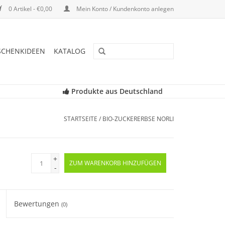
0 Artikel - €0,00
Mein Konto / Kundenkonto anlegen
SCHENKIDEEN
KATALOG
Produkte aus Deutschland
STARTSEITE
/
BIO-ZUCKERERBSE NORLI
+
ZUM WARENKORB HINZUFÜGEN
-
Bewertungen
(0)