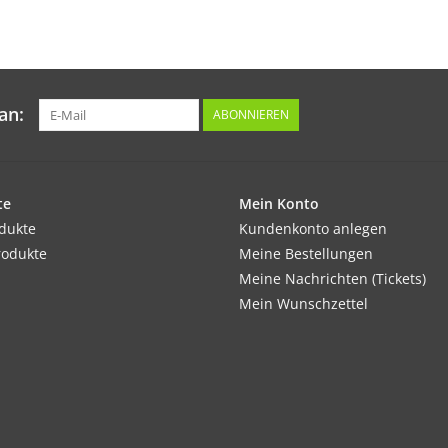
Tipp:
Erbsen eignen sich gut als Vorkultur. Schütze
Netz.
an:
ABONNIEREN
Inhalt:
45 g
te
Mein Konto
odukte
Kundenkonto anlegen
rodukte
Meine Bestellungen
Meine Nachrichten (Tickets)
Mein Wunschzettel