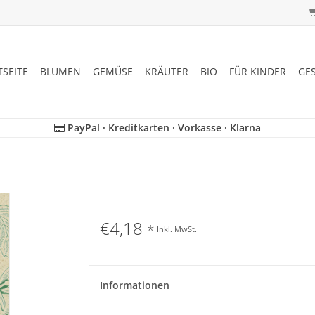
TSEITE
BLUMEN
GEMÜSE
KRÄUTER
BIO
FÜR KINDER
GE
PayPal · Kreditkarten · Vorkasse · Klarna
€4,18
*
Inkl. MwSt.
Informationen