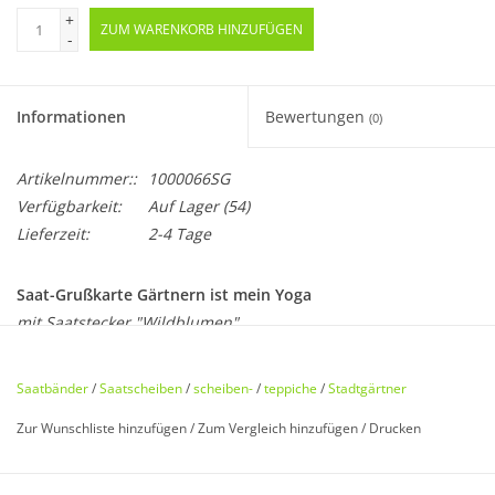
+
ZUM WARENKORB HINZUFÜGEN
-
Informationen
Bewertungen
(0)
Artikelnummer::
1000066SG
Verfügbarkeit:
Auf Lager
(54)
Lieferzeit:
2-4 Tage
Saat-Grußkarte Gärtnern ist mein Yoga
mit Saatstecker "Wildblumen"
Die Stadtgärtner lassen ab sofort grüßen und sprießen. Auf
Saatbänder
/
Saatscheiben
/
scheiben-
/
teppiche
/
Stadtgärtner
der Grußkarte finden sich ein oder mehrere Motive aus
Zur Wunschliste hinzufügen
/
Zum Vergleich hinzufügen
/
Drucken
Saatpapier, die man anschließend abtrennen und
einpflanzen kann.