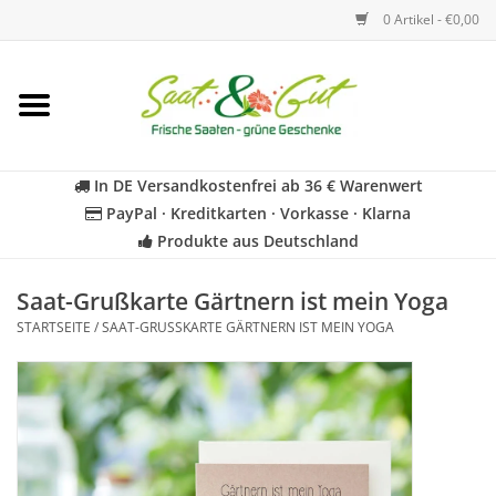
0 Artikel - €0,00
Startseite
Blumen
In DE Versandkostenfrei ab 36 € Warenwert
PayPal · Kreditkarten · Vorkasse · Klarna
Gemüse
Produkte aus Deutschland
Kräuter
Saat-Grußkarte Gärtnern ist mein Yoga
STARTSEITE
/
SAAT-GRUSSKARTE GÄRTNERN IST MEIN YOGA
BIO
Für Kinder
Geschenkideen