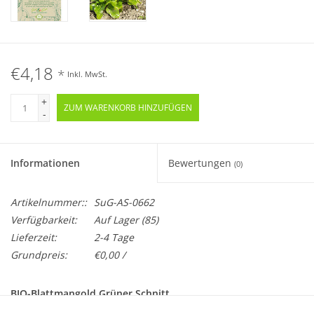
€4,18
*
Inkl. MwSt.
+
ZUM WARENKORB HINZUFÜGEN
-
Informationen
Bewertungen
(0)
Artikelnummer::
SuG-AS-0662
Verfügbarkeit:
Auf Lager
(85)
Lieferzeit:
2-4 Tage
Grundpreis:
€0,00 /
BIO-Blattmangold Grüner Schnitt
Samenfest