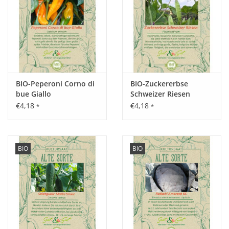
Standort:
Sonnig und warm, lockere, nährstoffreiche Böden,
anspruchslos.
BIO-Peperoni Corno di
BIO-Zuckererbse
bue Giallo
Schweizer Riesen
Ernte / Blüte:
€4,18
€4,18
*
*
März - Oktober, mehrmaliger Schnitt gibt hohe Erträge über
einen langen Zeitraum.
BIO
BIO
Verwendung:
Kann wie Spinat oder blanchiert zubereitet werden oder ganz
junge Blätter als Baby Leaf Salat.