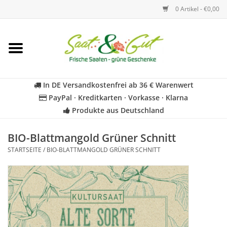
0 Artikel - €0,00
Startseite
Blumen
In DE Versandkostenfrei ab 36 € Warenwert
PayPal · Kreditkarten · Vorkasse · Klarna
Gemüse
Produkte aus Deutschland
Kräuter
BIO-Blattmangold Grüner Schnitt
STARTSEITE
/
BIO-BLATTMANGOLD GRÜNER SCHNITT
BIO
Für Kinder
Geschenkideen