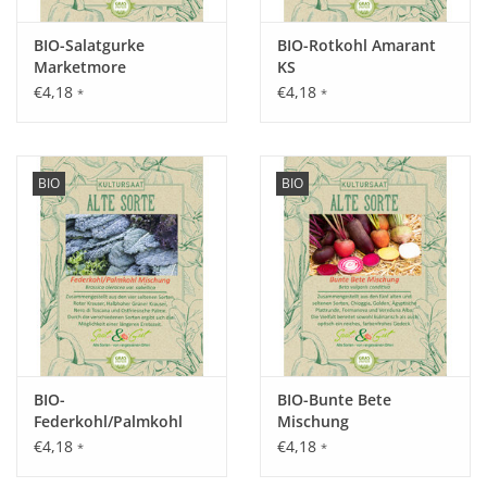
Tipp:
für den Frühjahrsbedarf mindestens 10 cm hoch in den
BIO-Salatgurke
BIO-Rotkohl Amarant
Marketmore
KS
Winter gehen lassen.
€4,18
€4,18
*
*
Inhalt:
4 g
BIO
BIO
BIO-
BIO-Bunte Bete
Federkohl/Palmkohl
Mischung
Mischung
€4,18
€4,18
*
*