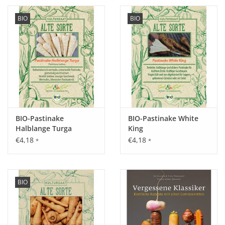
BIO
BIO
BIO-Pastinake
BIO-Pastinake White
Halblange Turga
King
€4,18
€4,18
*
*
BIO