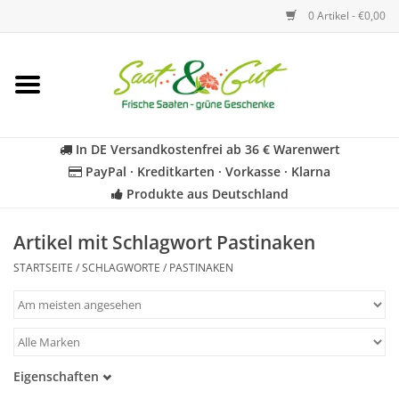
0 Artikel - €0,00
Startseite
Blumen
In DE Versandkostenfrei ab 36 € Warenwert
PayPal · Kreditkarten · Vorkasse · Klarna
Gemüse
Produkte aus Deutschland
Kräuter
Artikel mit Schlagwort Pastinaken
STARTSEITE
/
SCHLAGWORTE
/
PASTINAKEN
BIO
Für Kinder
Eigenschaften
Geschenkideen
Samenfest