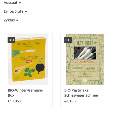
Aussaat
Alte Sorte
Februar
Trockenheitstolerant
Katalog
Ernte/Blüte
März
Warmkeimer
Januar
April
Zyklus
Lichtkeimer
Februar
Mai
Dunkelkeimer
Einjährig
März
Juni
April
Juli
Mai
BIO
BIO
Juni
Juli
August
September
Oktober
November
Dezember
BIO-Winter-Gemüse-
BIO-Pastinake
Box
Schleswiger Schnee
€14,95
€4,18
*
*