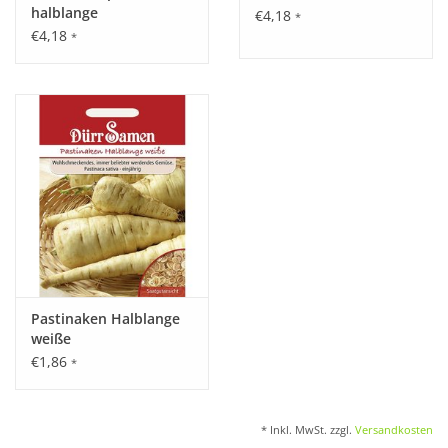
halblange
€4,18
*
€4,18
*
Pastinaken Halblange
weiße
€1,86
*
* Inkl. MwSt. zzgl.
Versandkosten